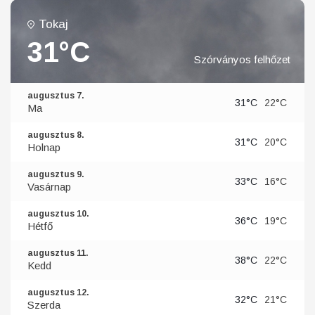
Tokaj
31°C
Szórványos felhőzet
augusztus 7.
31°C
22°C
Ma
augusztus 8.
31°C
20°C
Holnap
augusztus 9.
33°C
16°C
Vasárnap
augusztus 10.
36°C
19°C
Hétfő
augusztus 11.
38°C
22°C
Kedd
augusztus 12.
32°C
21°C
Szerda