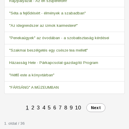
Rajzpályázat - Az én szupererőm!
"Séta a fejlődésért - élmények a szabadban"
"Az idegrendszer az izmok karmestere!"
"Penekaügyek" az óvodában - a szobatisztaság kérdései
"Szakmai beszélgetés egy csésze tea mellett"
Házasság Hete - Párkapcsolat-gazdagító Program
"Hétfő este a könyvtárban"
"FÁRSÁNG" A MÚZEUMBAN
1
2
3
4
5
6
7
8
9
10
Next
1. oldal / 36