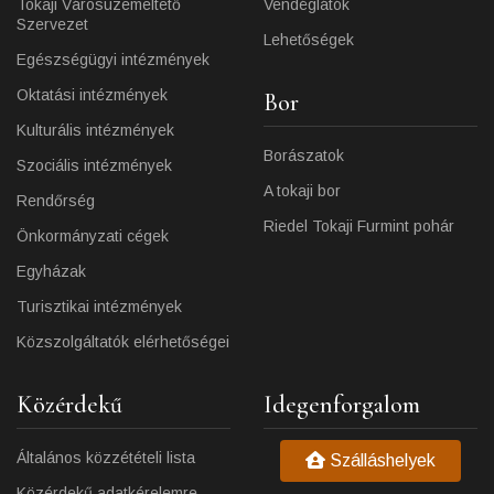
Tokaji Városüzemeltető
Vendéglátók
Szervezet
Lehetőségek
Egészségügyi intézmények
Oktatási intézmények
Bor
Kulturális intézmények
Borászatok
Szociális intézmények
A tokaji bor
Rendőrség
Riedel Tokaji Furmint pohár
Önkormányzati cégek
Egyházak
Turisztikai intézmények
Közszolgáltatók elérhetőségei
Közérdekű
Idegenforgalom
Általános közzétételi lista
Szálláshelyek
Közérdekű adatkérelemre