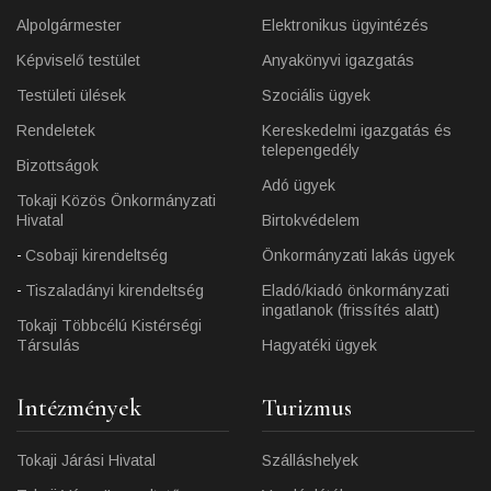
Alpolgármester
Elektronikus ügyintézés
Képviselő testület
Anyakönyvi igazgatás
Testületi ülések
Szociális ügyek
Rendeletek
Kereskedelmi igazgatás és
telepengedély
Bizottságok
Adó ügyek
Tokaji Közös Önkormányzati
Hivatal
Birtokvédelem
Csobaji kirendeltség
Önkormányzati lakás ügyek
Tiszaladányi kirendeltség
Eladó/kiadó önkormányzati
ingatlanok (frissítés alatt)
Tokaji Többcélú Kistérségi
Társulás
Hagyatéki ügyek
Intézmények
Turizmus
Tokaji Járási Hivatal
Szálláshelyek