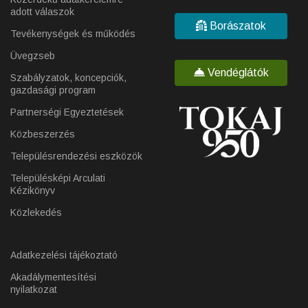
adott válaszok
Borászatok
Tevékenységek és működés
Üvegzseb
Vendéglátók
Szabályzatok, koncepciók,
gazdasági program
Partnerségi Egyeztetések
Közbeszerzés
Településrendezési eszközök
Településképi Arculati
Kézikönyv
Közlekedés
Adatkezelési tájékoztató
Akadálymentesítési
nyilatkozat