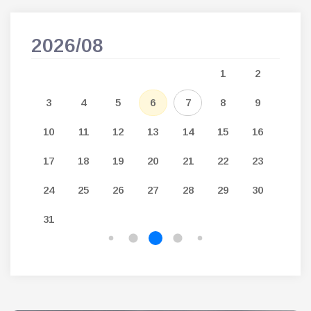
2026/08
202
5
1
2
12
3
4
5
6
7
8
9
7
19
10
11
12
13
14
15
16
14
26
17
18
19
20
21
22
23
21
24
25
26
27
28
29
30
28
31