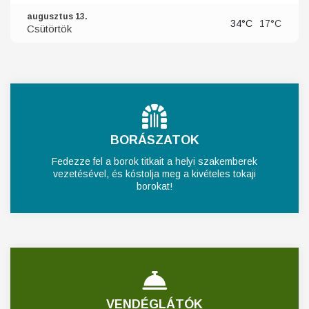
augusztus 13.
34°C
17°C
Csütörtök
BORÁSZATOK
Fedezze fel a borok titkait a helyi szakemberek
vezetésével, és kóstolja meg a kivételes tokaji
borokat!
VENDÉGLÁTÓK