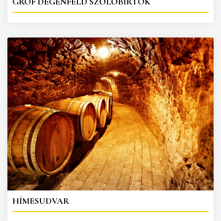
GRÓF DEGENFELD SZŐLŐBIRTOK
HÍMESUDVAR