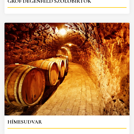
GRÓF DEGENFELD SZŐLŐBIRTOK
HÍMESUDVAR