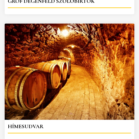
GRÓF DEGENFELD SZŐLŐBIRTOK
HÍMESUDVAR