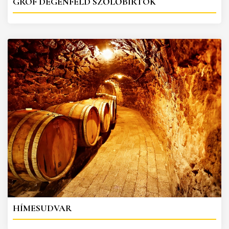
GRÓF DEGENFELD SZŐLŐBIRTOK
HÍMESUDVAR