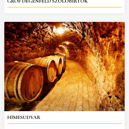
GRÓF DEGENFELD SZŐLŐBIRTOK
HÍMESUDVAR