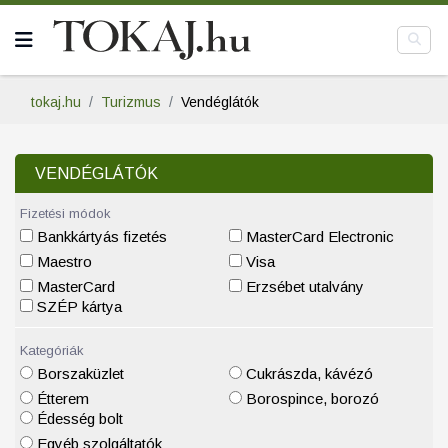
tokaj.hu
Turizmus
Vendéglátók
VENDÉGLÁTÓK
Fizetési módok
Bankkártyás fizetés
MasterCard Electronic
Maestro
Visa
MasterCard
Erzsébet utalvány
SZÉP kártya
Kategóriák
Borszaküzlet
Cukrászda, kávézó
Étterem
Borospince, borozó
Édesség bolt
Egyéb szolgáltatók