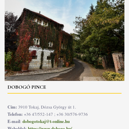
DOBOGÓ PINCE
Cím:
3910 Tokaj, Dózsa György út 1.
Telefon:
+36 47/552-147 ; +36 30/576-9736
E-mail
dobogotokaj@t-online.hu
:
Weboldal:
https://www.dobogo.hu/