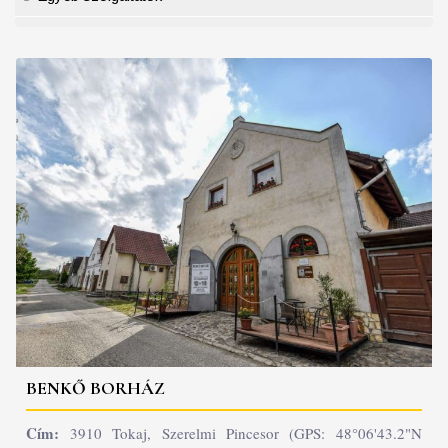
BENKŐ BORHÁZ
Cím:
3910 Tokaj, Szerelmi Pincesor (GPS: 48°06'43.2"N