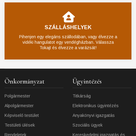
SZÁLLÁSHELYEK
Pihenjen egy elegáns szállodában, vagy élvezze a
vidéki hangulatot egy vendégházban. Válassza
Tokajt és élvezze a varázsát!
Önkormányzat
Ügyintézés
Polgármester
Titkárság
Alpolgármester
Elektronikus ügyintézés
Képviselő testület
Anyakönyvi igazgatás
Testületi ülések
Szociális ügyek
Rendeletek
Kereskedelmi igazgatás és