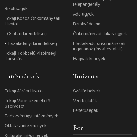
telepengedély
Bizottságok
Adó ügyek
Tokaji Közös Önkormányzati
Hivatal
Birtokvédelem
Csobaji kirendeltség
Önkormányzati lakás ügyek
Tiszaladányi kirendeltség
Eladó/kiadó önkormányzati
ingatlanok (frissítés alatt)
Tokaji Többcélú Kistérségi
Társulás
Hagyatéki ügyek
Intézmények
Turizmus
Tokaji Járási Hivatal
Szálláshelyek
Tokaji Városüzemeltető
Vendéglátók
Szervezet
Lehetőségek
Egészségügyi intézmények
Oktatási intézmények
Bor
Kulturális intézmények