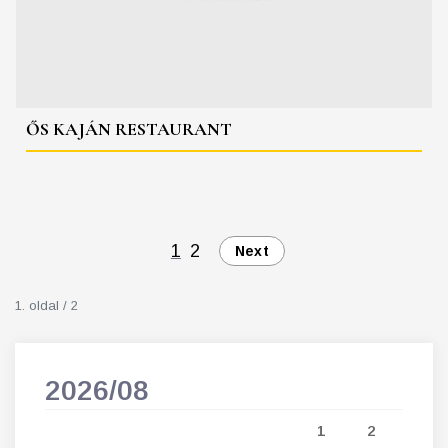
ŐS KAJÁN RESTAURANT
1
2
Next
1. oldal / 2
2026/08
202
5
1
2