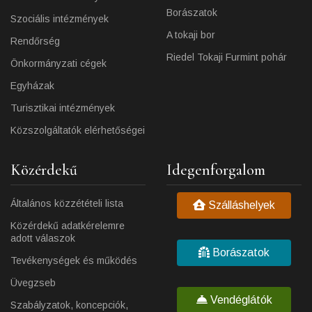
Borászatok
Szociális intézmények
A tokaji bor
Rendőrség
Riedel Tokaji Furmint pohár
Önkormányzati cégek
Egyházak
Turisztikai intézmények
Közszolgáltatók elérhetőségei
Közérdekű
Idegenforgalom
Általános közzétételi lista
Szálláshelyek
Közérdekű adatkérelemre
adott válaszok
Borászatok
Tevékenységek és működés
Üvegzseb
Vendéglátók
Szabályzatok, koncepciók,