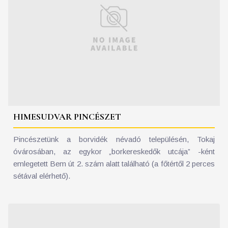
HIMESUDVAR PINCÉSZET
Pincészetünk a borvidék névadó településén, Tokaj
óvárosában, az egykor „borkereskedők utcája” -ként
emlegetett Bem út 2. szám alatt található (a főtértől 2 perces
sétával elérhető).