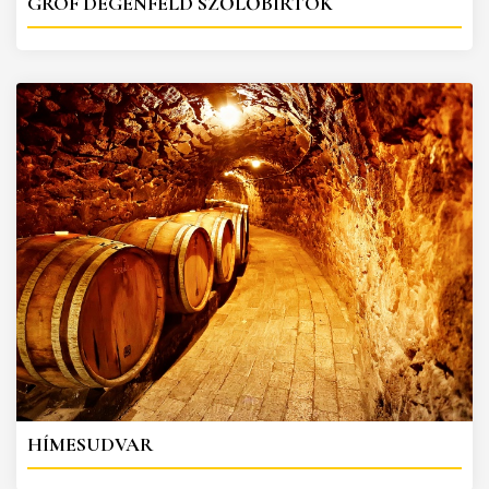
GRÓF DEGENFELD SZŐLŐBIRTOK
HÍMESUDVAR