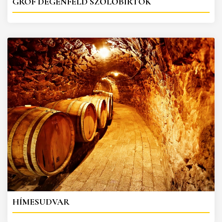
GRÓF DEGENFELD SZŐLŐBIRTOK
HÍMESUDVAR