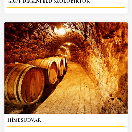
GRÓF DEGENFELD SZŐLŐBIRTOK
HÍMESUDVAR