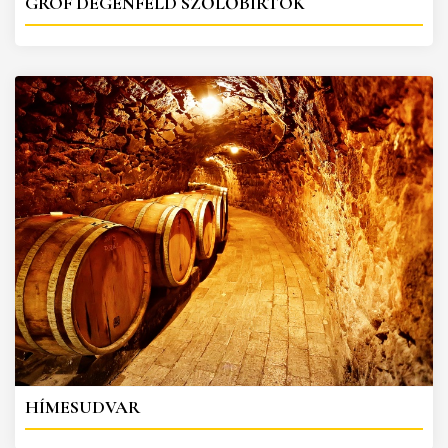
GRÓF DEGENFELD SZŐLŐBIRTOK
HÍMESUDVAR