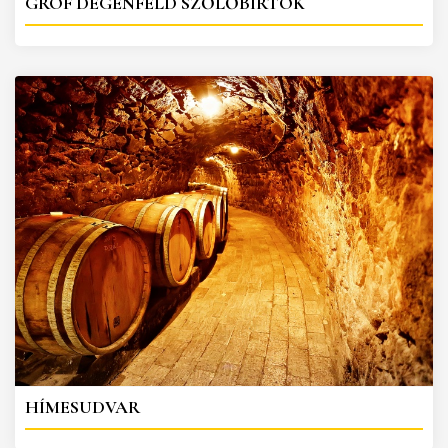
GRÓF DEGENFELD SZŐLŐBIRTOK
HÍMESUDVAR