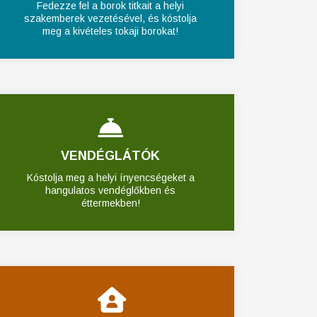
Fedezze fel a borok titkait a helyi
szakemberek vezetésével, és kóstolja
meg a kivételes tokaji borokat!
VENDÉGLÁTÓK
Kóstolja meg a helyi ínyencségeket a
hangulatos vendéglőkben és
éttermekben!