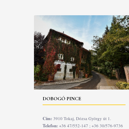
DOBOGÓ PINCE
Cím:
3910 Tokaj, Dózsa György út 1.
Telefon:
+36 47/552-147 ; +36 30/576-9736