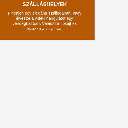
SZÁLLÁSHELYEK
Pihenjen egy elegáns szállodában, vagy
élvezze a vidéki hangulatot egy
vendégházban. Válassza Tokajt és
élvezze a varázsát!