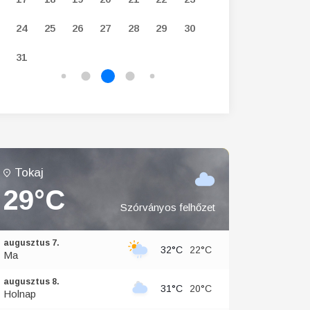
24
25
26
27
28
29
30
28
29
30
31
Tokaj
29°C
Szórványos felhőzet
augusztus 7.
32°C
22°C
Ma
augusztus 8.
31°C
20°C
Holnap