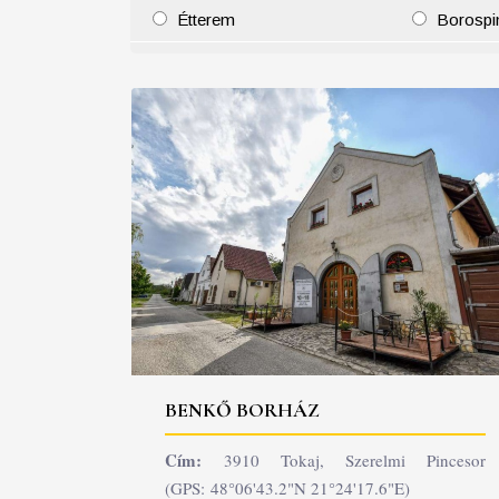
Étterem
Borospi
25
26
27
28
29
30
31
29
30
BENKŐ BORHÁZ
Cím:
3910 Tokaj, Szerelmi Pincesor
(GPS: 48°06'43.2"N 21°24'17.6"E)