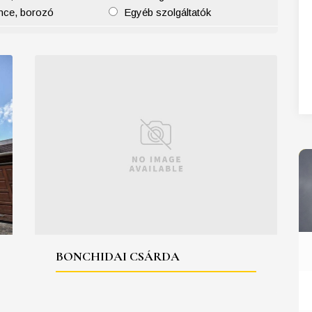
nce, borozó
Egyéb szolgáltatók
27
28
29
30
31
BONCHIDAI CSÁRDA