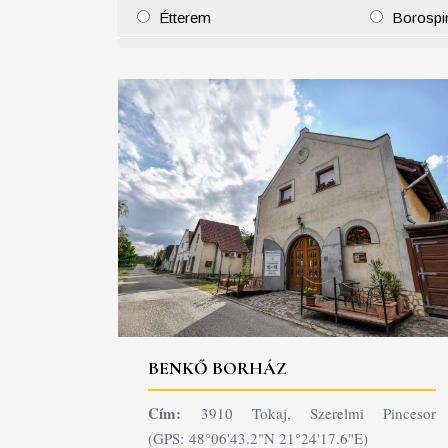
Étterem
Borospi
25
26
27
28
29
30
31
29
30
BENKŐ BORHÁZ
Cím:
3910 Tokaj, Szerelmi Pincesor
(GPS: 48°06'43.2"N 21°24'17.6"E)