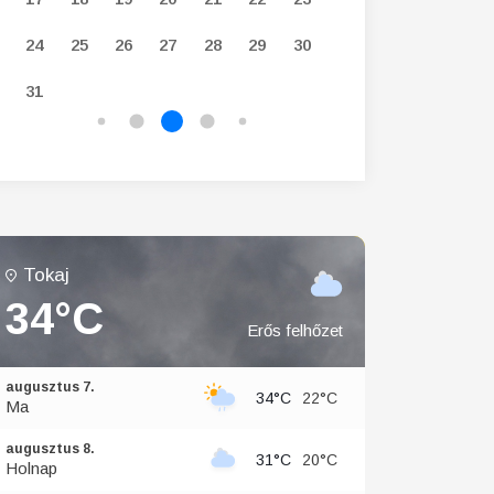
24
25
26
27
28
29
30
28
29
30
31
Tokaj
34°C
Erős felhőzet
augusztus 7.
34°C
22°C
Ma
augusztus 8.
31°C
20°C
Holnap