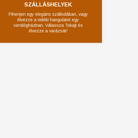
SZÁLLÁSHELYEK
Pihenjen egy elegáns szállodában, vagy
élvezze a vidéki hangulatot egy
vendégházban. Válassza Tokajt és
élvezze a varázsát!