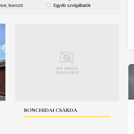
nce, borozó
Egyéb szolgáltatók
27
28
29
30
31
BONCHIDAI CSÁRDA