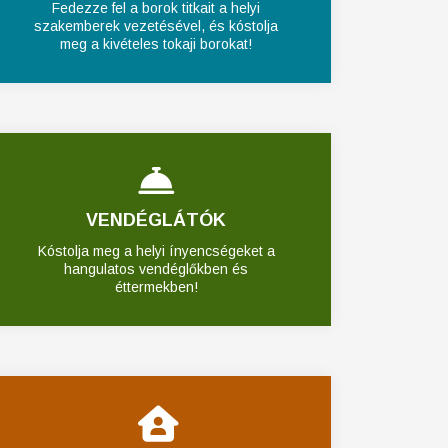
Fedezze fel a borok titkait a helyi
szakemberek vezetésével, és kóstolja
meg a kivételes tokaji borokat!
VENDÉGLÁTÓK
Kóstolja meg a helyi ínyencségeket a
hangulatos vendéglőkben és
éttermekben!