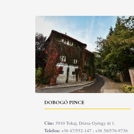
DOBOGÓ PINCE
Cím:
3910 Tokaj, Dózsa György út 1.
Telefon:
+36 47/552-147 ; +36 30/576-9736