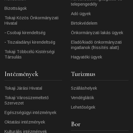
telepengedély
Bizottságok
Adó ügyek
Tokaji Közös Önkormányzati
Hivatal
Birtokvédelem
Csobaji kirendeltség
Önkormányzati lakás ügyek
Tiszaladányi kirendeltség
Eladó/kiadó önkormányzati
ingatlanok (frissítés alatt)
Tokaji Többcélú Kistérségi
Társulás
Hagyatéki ügyek
Intézmények
Turizmus
Tokaji Járási Hivatal
Szálláshelyek
Tokaji Városüzemeltető
Vendéglátók
Szervezet
Lehetőségek
Egészségügyi intézmények
Oktatási intézmények
Bor
Kulturális intézmények