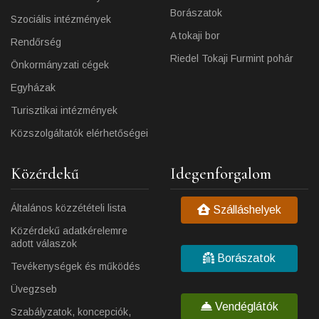
Borászatok
Szociális intézmények
A tokaji bor
Rendőrség
Riedel Tokaji Furmint pohár
Önkormányzati cégek
Egyházak
Turisztikai intézmények
Közszolgáltatók elérhetőségei
Közérdekű
Idegenforgalom
Általános közzétételi lista
Szálláshelyek
Közérdekű adatkérelemre
adott válaszok
Borászatok
Tevékenységek és működés
Üvegzseb
Vendéglátók
Szabályzatok, koncepciók,