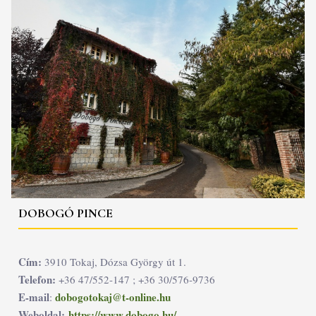
DOBOGÓ PINCE
Cím:
3910 Tokaj, Dózsa György út 1.
Telefon:
+36 47/552-147 ; +36 30/576-9736
E-mail
dobogotokaj@t-online.hu
:
Weboldal:
https://www.dobogo.hu/