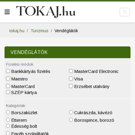
tokaj.hu
Turizmus
Vendéglátók
VENDÉGLÁTÓK
Fizetési módok
Bankkártyás fizetés
MasterCard Electronic
Maestro
Visa
MasterCard
Erzsébet utalvány
SZÉP kártya
Kategóriák
Borszaküzlet
Cukrászda, kávézó
Étterem
Borospince, borozó
Édesség bolt
Egyéb szolgáltatók