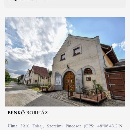
BENKŐ BORHÁZ
Cím:
3910 Tokaj, Szerelmi Pincesor (GPS: 48°06'43.2"N