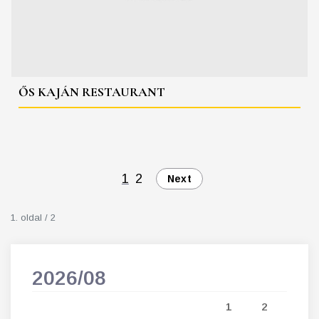
ŐS KAJÁN RESTAURANT
1
2
Next
1. oldal / 2
2026/08
202
5
1
2