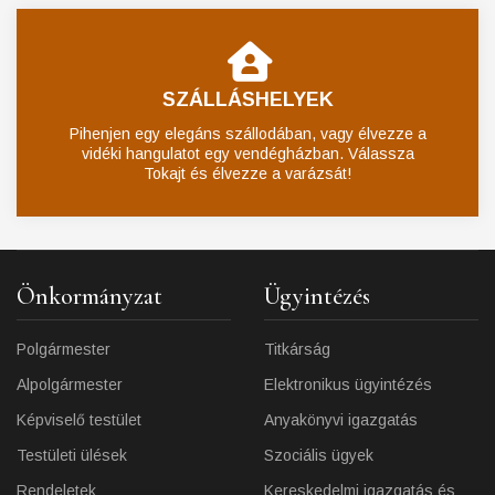
SZÁLLÁSHELYEK
Pihenjen egy elegáns szállodában, vagy élvezze a
vidéki hangulatot egy vendégházban. Válassza
Tokajt és élvezze a varázsát!
Önkormányzat
Ügyintézés
Polgármester
Titkárság
Alpolgármester
Elektronikus ügyintézés
Képviselő testület
Anyakönyvi igazgatás
Testületi ülések
Szociális ügyek
Rendeletek
Kereskedelmi igazgatás és