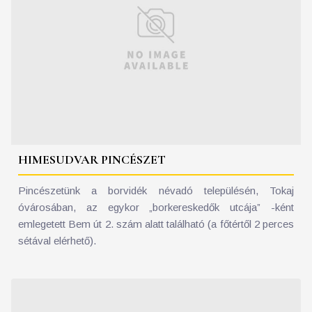
HIMESUDVAR PINCÉSZET
Pincészetünk a borvidék névadó településén, Tokaj
óvárosában, az egykor „borkereskedők utcája” -ként
emlegetett Bem út 2. szám alatt található (a főtértől 2 perces
sétával elérhető).