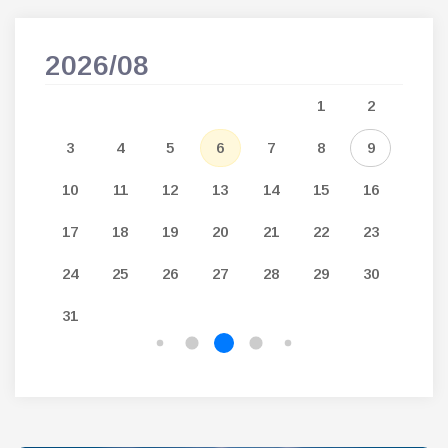
2026/08
202
5
1
2
12
3
4
5
6
7
8
9
7
19
10
11
12
13
14
15
16
14
26
17
18
19
20
21
22
23
21
24
25
26
27
28
29
30
28
31