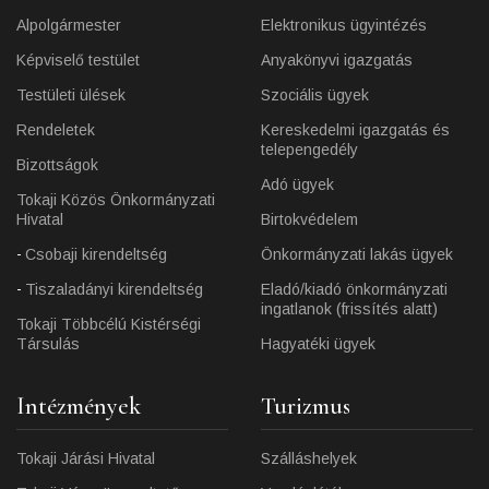
Alpolgármester
Elektronikus ügyintézés
Képviselő testület
Anyakönyvi igazgatás
Testületi ülések
Szociális ügyek
Rendeletek
Kereskedelmi igazgatás és
telepengedély
Bizottságok
Adó ügyek
Tokaji Közös Önkormányzati
Hivatal
Birtokvédelem
Csobaji kirendeltség
Önkormányzati lakás ügyek
Tiszaladányi kirendeltség
Eladó/kiadó önkormányzati
ingatlanok (frissítés alatt)
Tokaji Többcélú Kistérségi
Társulás
Hagyatéki ügyek
Intézmények
Turizmus
Tokaji Járási Hivatal
Szálláshelyek