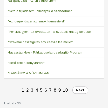
Rajzpályázat - Az én szupererőm!
"Séta a fejlődésért - élmények a szabadban"
"Az idegrendszer az izmok karmestere!"
"Penekaügyek" az óvodában - a szobatisztaság kérdései
"Szakmai beszélgetés egy csésze tea mellett"
Házasság Hete - Párkapcsolat-gazdagító Program
"Hétfő este a könyvtárban"
"FÁRSÁNG" A MÚZEUMBAN
1
2
3
4
5
6
7
8
9
10
Next
1. oldal / 36