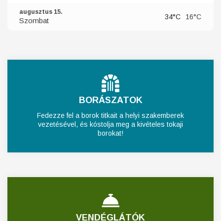
augusztus 15.
34°C
16°C
Szombat
BORÁSZATOK
Fedezze fel a borok titkait a helyi szakemberek
vezetésével, és kóstolja meg a kivételes tokaji
borokat!
VENDÉGLÁTÓK