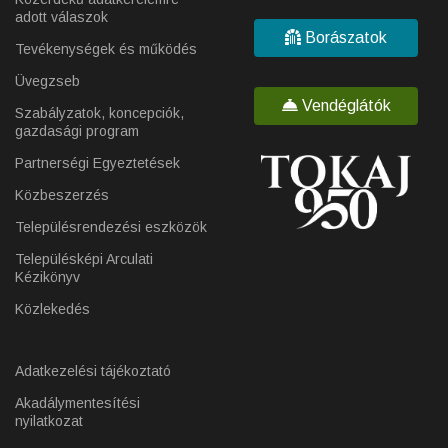
adott válaszok
Borászatok
Tevékenységek és működés
Üvegzseb
Vendéglátók
Szabályzatok, koncepciók,
gazdasági program
Partnerségi Egyeztetések
Közbeszerzés
Településrendezési eszközök
Településképi Arculati
Kézikönyv
Közlekedés
Adatkezelési tájékoztató
Akadálymentesítési
nyilatkozat