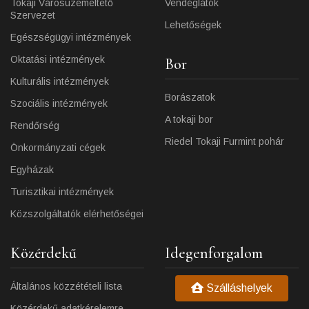
Tokaji Városüzemeltető
Vendéglátók
Szervezet
Lehetőségek
Egészségügyi intézmények
Oktatási intézmények
Bor
Kulturális intézmények
Borászatok
Szociális intézmények
A tokaji bor
Rendőrség
Riedel Tokaji Furmint pohár
Önkormányzati cégek
Egyházak
Turisztikai intézmények
Közszolgáltatók elérhetőségei
Közérdekű
Idegenforgalom
Általános közzétételi lista
Szálláshelyek
Közérdekű adatkérelemre