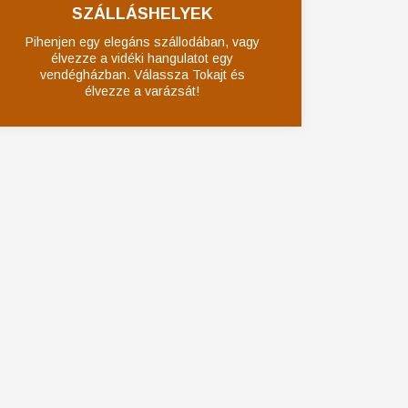
SZÁLLÁSHELYEK
Pihenjen egy elegáns szállodában, vagy
élvezze a vidéki hangulatot egy
vendégházban. Válassza Tokajt és
élvezze a varázsát!