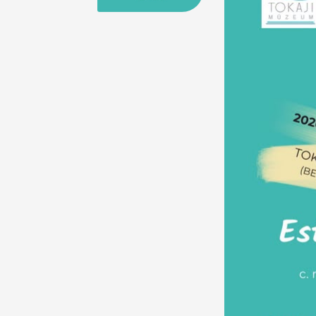
25
26
27
28
29
30
31
29
30