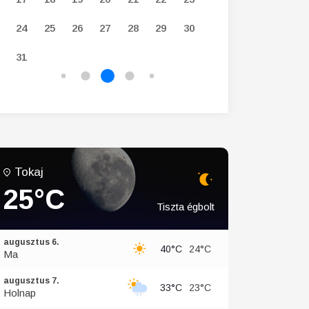
24
25
26
27
28
29
30
28
29
30
31
Tokaj
25°C
Tiszta égbolt
augusztus 6.
40°C
24°C
Ma
augusztus 7.
33°C
23°C
Holnap