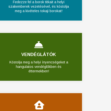
Fedezze fel a borok titkait a helyi
szakemberek vezetésével, és kóstolja
meg a kivételes tokaji borokat!
VENDÉGLÁTÓK
Kóstolja meg a helyi ínyencségeket a
hangulatos vendéglőkben és
éttermekben!