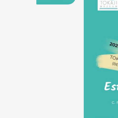
25
26
27
28
29
30
31
29
30