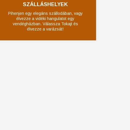
SZÁLLÁSHELYEK
Pihenjen egy elegáns szállodában, vagy
élvezze a vidéki hangulatot egy
vendégházban. Válassza Tokajt és
élvezze a varázsát!