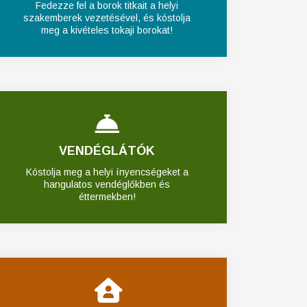
Fedezze fel a borok titkait a helyi
szakemberek vezetésével, és kóstolja
meg a kivételes tokaji borokat!
VENDÉGLÁTÓK
Kóstolja meg a helyi ínyencségeket a
hangulatos vendéglőkben és
éttermekben!