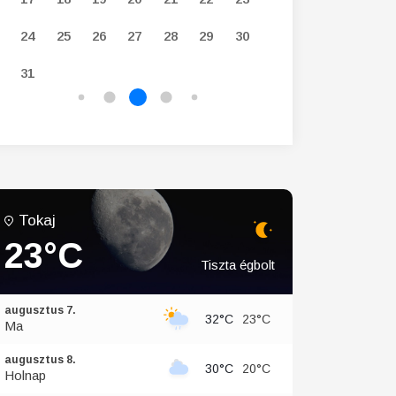
24
25
26
27
28
29
30
28
29
30
31
Tokaj
23°C
Tiszta égbolt
augusztus 7.
32°C
23°C
Ma
augusztus 8.
30°C
20°C
Holnap