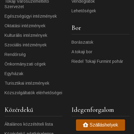
Tokaji Városüzemeltető
Vendéglátók
Szervezet
Lehetőségek
Egészségügyi intézmények
Oktatási intézmények
Bor
Kulturális intézmények
Borászatok
Szociális intézmények
A tokaji bor
Rendőrség
Riedel Tokaji Furmint pohár
Önkormányzati cégek
Egyházak
Turisztikai intézmények
Közszolgáltatók elérhetőségei
Közérdekű
Idegenforgalom
Általános közzétételi lista
Szálláshelyek
Közérdekű adatkérelemre