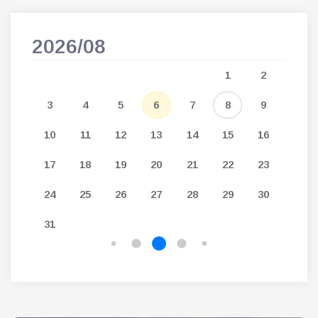
2026/08
202
5
1
2
12
3
4
5
6
7
8
9
7
19
10
11
12
13
14
15
16
14
26
17
18
19
20
21
22
23
21
24
25
26
27
28
29
30
28
31