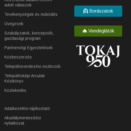
adott válaszok
Borászatok
Tevékenységek és működés
Üvegzseb
Vendéglátók
Szabályzatok, koncepciók,
gazdasági program
Partnerségi Egyeztetések
Közbeszerzés
Településrendezési eszközök
Településképi Arculati
Kézikönyv
Közlekedés
Adatkezelési tájékoztató
Akadálymentesítési
nyilatkozat