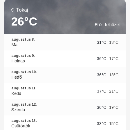
Tokaj
26°C
Erős felhőzet
augusztus 8.
31°C
18°C
Ma
augusztus 9.
36°C
17°C
Holnap
augusztus 10.
36°C
18°C
Hétfő
augusztus 11.
37°C
21°C
Kedd
augusztus 12.
30°C
19°C
Szerda
augusztus 13.
33°C
15°C
Csütörtök