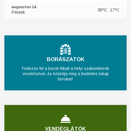
augusztus 14.
35°C
17°C
Péntek
BORÁSZATOK
Fedezze fel a borok titkait a helyi szakemberek
vezetésével, és kóstolja meg a kivételes tokaji
borokat!
VENDÉGLÁTÓK