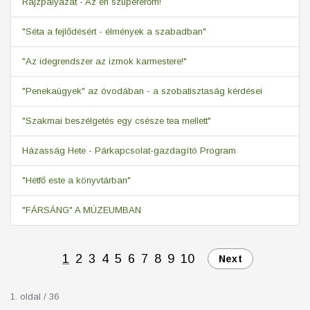
Rajzpályázat - Az én szupererőm!
"Séta a fejlődésért - élmények a szabadban"
"Az idegrendszer az izmok karmestere!"
"Penekaügyek" az óvodában - a szobatisztaság kérdései
"Szakmai beszélgetés egy csésze tea mellett"
Házasság Hete - Párkapcsolat-gazdagító Program
"Hétfő este a könyvtárban"
"FÁRSÁNG" A MÚZEUMBAN
1
2
3
4
5
6
7
8
9
10
Next
1. oldal / 36