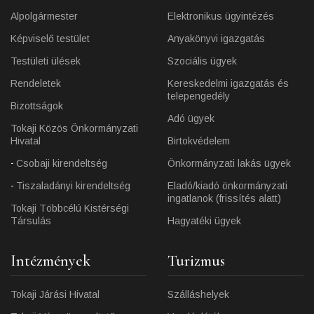
Alpolgármester
Elektronikus ügyintézés
Képviselő testület
Anyakönyvi igazgatás
Testületi ülések
Szociális ügyek
Rendeletek
Kereskedelmi igazgatás és
telepengedély
Bizottságok
Adó ügyek
Tokaji Közös Önkormányzati
Hivatal
Birtokvédelem
Csobaji kirendeltség
Önkormányzati lakás ügyek
Tiszaladányi kirendeltség
Eladó/kiadó önkormányzati
ingatlanok (frissítés alatt)
Tokaji Többcélú Kistérségi
Társulás
Hagyatéki ügyek
Intézmények
Turizmus
Tokaji Járási Hivatal
Szálláshelyek