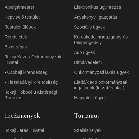
Alpolgármester
Elektronikus ügyintézés
Képviselő testület
Anyakönyvi igazgatás
Testületi ülések
Szociális ügyek
Rendeletek
Kereskedelmi igazgatás és
telepengedély
Bizottságok
Adó ügyek
Tokaji Közös Önkormányzati
Hivatal
Birtokvédelem
Csobaji kirendeltség
Önkormányzati lakás ügyek
Tiszaladányi kirendeltség
Eladó/kiadó önkormányzati
ingatlanok (frissítés alatt)
Tokaji Többcélú Kistérségi
Társulás
Hagyatéki ügyek
Intézmények
Turizmus
Tokaji Járási Hivatal
Szálláshelyek