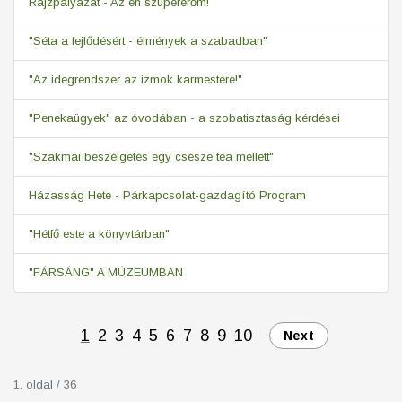
Rajzpályázat - Az én szupererőm!
"Séta a fejlődésért - élmények a szabadban"
"Az idegrendszer az izmok karmestere!"
"Penekaügyek" az óvodában - a szobatisztaság kérdései
"Szakmai beszélgetés egy csésze tea mellett"
Házasság Hete - Párkapcsolat-gazdagító Program
"Hétfő este a könyvtárban"
"FÁRSÁNG" A MÚZEUMBAN
1
2
3
4
5
6
7
8
9
10
Next
1. oldal / 36