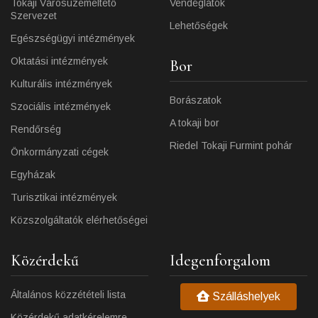
Tokaji Városüzemeltető
Vendéglátók
Szervezet
Lehetőségek
Egészségügyi intézmények
Oktatási intézmények
Bor
Kulturális intézmények
Borászatok
Szociális intézmények
A tokaji bor
Rendőrség
Riedel Tokaji Furmint pohár
Önkormányzati cégek
Egyházak
Turisztikai intézmények
Közszolgáltatók elérhetőségei
Közérdekű
Idegenforgalom
Általános közzétételi lista
Szálláshelyek
Közérdekű adatkérelemre