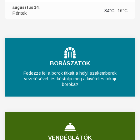
augusztus 14.
34°C
16°C
Péntek
BORÁSZATOK
Fedezze fel a borok titkait a helyi szakemberek
vezetésével, és kóstolja meg a kivételes tokaji
borokat!
VENDÉGLÁTÓK