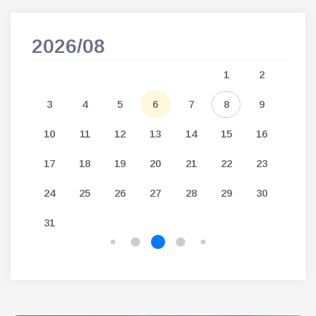
2026/08
202
5
1
2
12
3
4
5
6
7
8
9
7
19
10
11
12
13
14
15
16
14
26
17
18
19
20
21
22
23
21
24
25
26
27
28
29
30
28
31