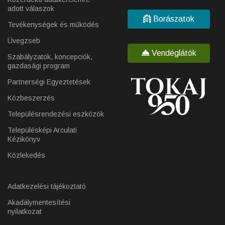
adott válaszok
Borászatok
Tevékenységek és működés
Üvegzseb
Vendéglátók
Szabályzatok, koncepciók,
gazdasági program
Partnerségi Egyeztetések
Közbeszerzés
Településrendezési eszközök
Településképi Arculati
Kézikönyv
Közlekedés
Adatkezelési tájékoztató
Akadálymentesítési
nyilatkozat