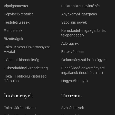
Alpolgármester
Elektronikus ügyintézés
Képviselő testület
Anyakönyvi igazgatás
Testületi ülések
Szociális ügyek
Rendeletek
Kereskedelmi igazgatás és
telepengedély
Bizottságok
Adó ügyek
Tokaji Közös Önkormányzati
Hivatal
Birtokvédelem
Csobaji kirendeltség
Önkormányzati lakás ügyek
Tiszaladányi kirendeltség
Eladó/kiadó önkormányzati
ingatlanok (frissítés alatt)
Tokaji Többcélú Kistérségi
Társulás
Hagyatéki ügyek
Intézmények
Turizmus
Tokaji Járási Hivatal
Szálláshelyek