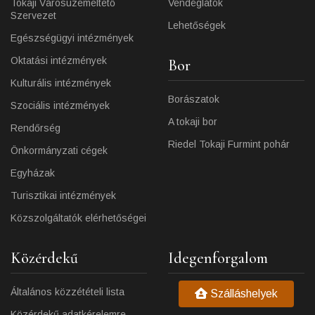
Tokaji Városüzemeltető
Vendéglátók
Szervezet
Lehetőségek
Egészségügyi intézmények
Oktatási intézmények
Bor
Kulturális intézmények
Borászatok
Szociális intézmények
A tokaji bor
Rendőrség
Riedel Tokaji Furmint pohár
Önkormányzati cégek
Egyházak
Turisztikai intézmények
Közszolgáltatók elérhetőségei
Közérdekű
Idegenforgalom
Általános közzétételi lista
Szálláshelyek
Közérdekű adatkérelemre