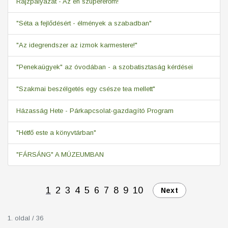
Rajzpályázat - Az én szupererőm!
"Séta a fejlődésért - élmények a szabadban"
"Az idegrendszer az izmok karmestere!"
"Penekaügyek" az óvodában - a szobatisztaság kérdései
"Szakmai beszélgetés egy csésze tea mellett"
Házasság Hete - Párkapcsolat-gazdagító Program
"Hétfő este a könyvtárban"
"FÁRSÁNG" A MÚZEUMBAN
1
2
3
4
5
6
7
8
9
10
Next
1. oldal / 36