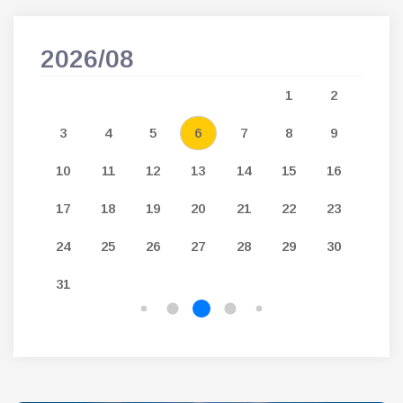
2026/08
202
5
1
2
12
3
4
5
6
7
8
9
7
19
10
11
12
13
14
15
16
14
26
17
18
19
20
21
22
23
21
24
25
26
27
28
29
30
28
31