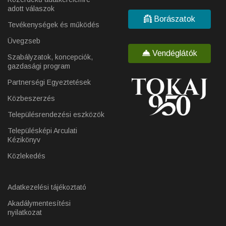
adott válaszok
Borászatok
Tevékenységek és működés
Üvegzseb
Vendéglátók
Szabályzatok, koncepciók,
gazdasági program
Partnerségi Egyeztetések
Közbeszerzés
Településrendezési eszközök
Településképi Arculati
Kézikönyv
Közlekedés
Adatkezelési tájékoztató
Akadálymentesítési
nyilatkozat