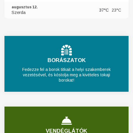
augusztus 12.
37°C
23°C
Szerda
BORÁSZATOK
Fedezze fel a borok titkait a helyi szakemberek
vezetésével, és kóstolja meg a kivételes tokaji
borokat!
VENDÉGLÁTÓK