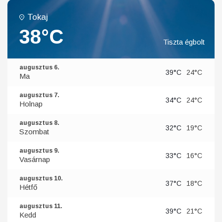
Tokaj
38°C
Tiszta égbolt
augusztus 6.
39°C
24°C
Ma
augusztus 7.
34°C
24°C
Holnap
augusztus 8.
32°C
19°C
Szombat
augusztus 9.
33°C
16°C
Vasárnap
augusztus 10.
37°C
18°C
Hétfő
augusztus 11.
39°C
21°C
Kedd