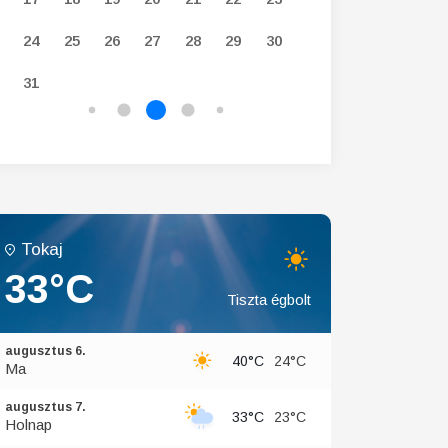
24
25
26
27
28
29
30
28
29
30
31
Tokaj
33°C
Tiszta égbolt
augusztus 6.
40°C
24°C
Ma
augusztus 7.
33°C
23°C
Holnap