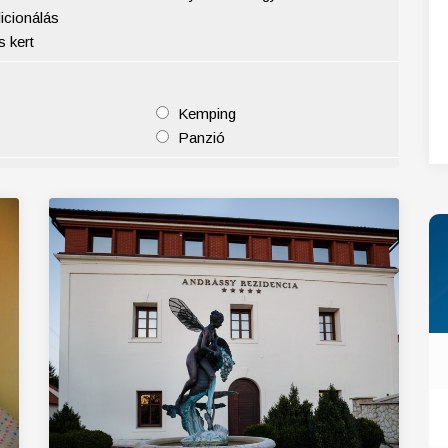
icionálás
27
28
29
30
31
 kert
Kemping
Panzió