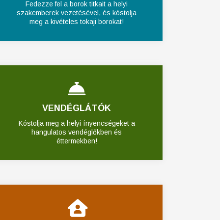
Fedezze fel a borok titkait a helyi
szakemberek vezetésével, és kóstolja
meg a kivételes tokaji borokat!
VENDÉGLÁTÓK
Kóstolja meg a helyi ínyencségeket a
hangulatos vendéglőkben és
éttermekben!