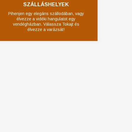
SZÁLLÁSHELYEK
Pihenjen egy elegáns szállodában, vagy
élvezze a vidéki hangulatot egy
vendégházban. Válassza Tokajt és
élvezze a varázsát!