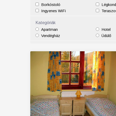
Borkóstoló
Légkond
25
26
27
28
29
30
31
29
30
Ingyenes WiFi
Teraszos
Kategóriák
Apartman
Hotel
Vendégház
Üdülő