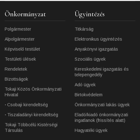
Önkormányzat
Ügyintézés
Polgármester
Titkárság
Alpolgármester
Elektronikus ügyintézés
Képviselő testület
Anyakönyvi igazgatás
Testületi ülések
Szociális ügyek
Rendeletek
Kereskedelmi igazgatás és
telepengedély
Bizottságok
Adó ügyek
Tokaji Közös Önkormányzati
Hivatal
Birtokvédelem
Csobaji kirendeltség
Önkormányzati lakás ügyek
Tiszaladányi kirendeltség
Eladó/kiadó önkormányzati
ingatlanok (frissítés alatt)
Tokaji Többcélú Kistérségi
Társulás
Hagyatéki ügyek