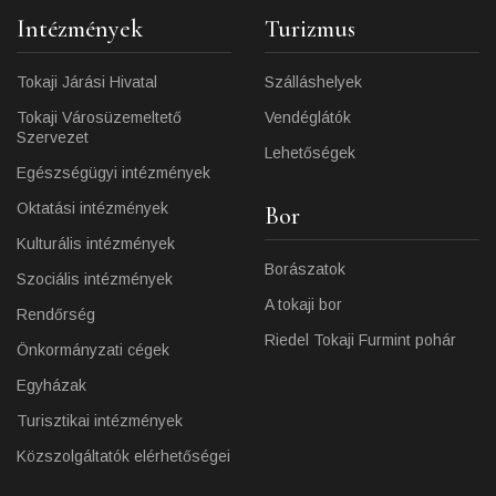
Intézmények
Turizmus
Tokaji Járási Hivatal
Szálláshelyek
Tokaji Városüzemeltető
Vendéglátók
Szervezet
Lehetőségek
Egészségügyi intézmények
Oktatási intézmények
Bor
Kulturális intézmények
Borászatok
Szociális intézmények
A tokaji bor
Rendőrség
Riedel Tokaji Furmint pohár
Önkormányzati cégek
Egyházak
Turisztikai intézmények
Közszolgáltatók elérhetőségei