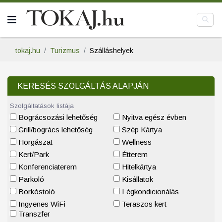
tokaj.hu
Turizmus
Szálláshelyek
KERESÉS SZOLGÁLTÁS ALAPJÁN
Szolgáltatások listája
Bográcsozási lehetőség
Nyitva egész évben
Grill/bogrács lehetőség
Szép Kártya
Horgászat
Wellness
Kert/Park
Étterem
Konferenciaterem
Hitelkártya
Parkoló
Kisállatok
Borkóstoló
Légkondicionálás
Ingyenes WiFi
Teraszos kert
Transzfer