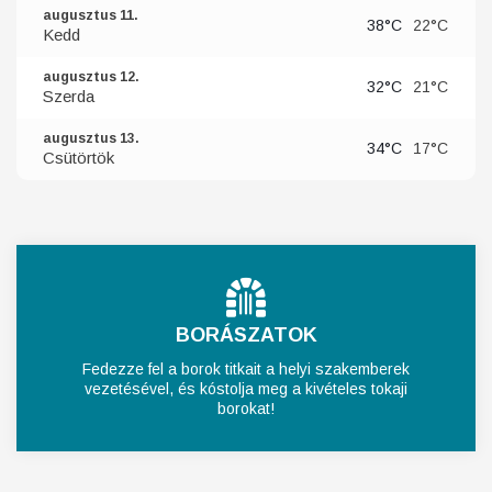
augusztus 11.
38°C
22°C
Kedd
augusztus 12.
32°C
21°C
Szerda
augusztus 13.
34°C
17°C
Csütörtök
BORÁSZATOK
Fedezze fel a borok titkait a helyi szakemberek
vezetésével, és kóstolja meg a kivételes tokaji
borokat!