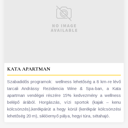
KATA APARTMAN
Szabadidős programok: wellness lehetőség a 8 km-re lévő
tarcali Andrássy Rezidencia Wine & Spa-ban, a Kata
apartman vendégei részére 15% kedvezmény a wellness
belépő árából. Horgászás, vízi sportok (kajak – kenu
kölcsönzés),kerékpárút a hegy körül (kerékpár kölcsönzési
lehetőség 20 m), siklóernyő pálya, hegyi túra, sétahajó.