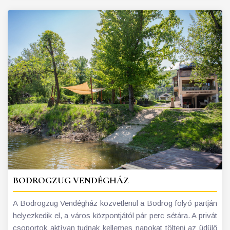
BODROGZUG VENDÉGHÁZ
A Bodrogzug Vendégház közvetlenül a Bodrog folyó partján
helyezkedik el, a város központjától pár perc sétára. A privát
csoportok aktívan tudnak kellemes napokat tölteni az üdülő