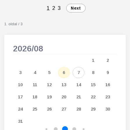
1
2
3
Next
1. oldal / 3
2026/08
202
5
1
2
12
3
4
5
6
7
8
9
7
19
10
11
12
13
14
15
16
14
26
17
18
19
20
21
22
23
21
24
25
26
27
28
29
30
28
31