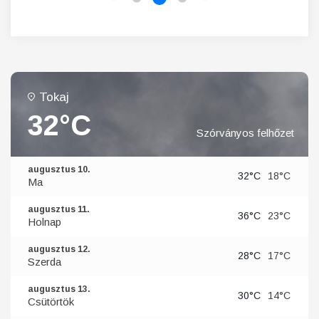
Tokaj
32°C
Szórványos felhőzet
augusztus 10.
32°C
18°C
Ma
augusztus 11.
36°C
23°C
Holnap
augusztus 12.
28°C
17°C
Szerda
augusztus 13.
30°C
14°C
Csütörtök