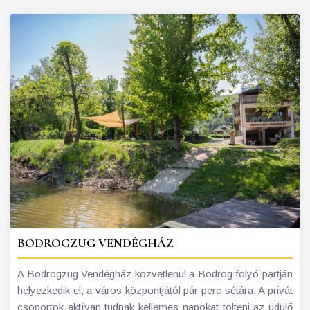
BODROGZUG VENDÉGHÁZ
A Bodrogzug Vendégház közvetlenül a Bodrog folyó partján
helyezkedik el, a város központjától pár perc sétára. A privát
csoportok aktívan tudnak kellemes napokat tölteni az üdülő