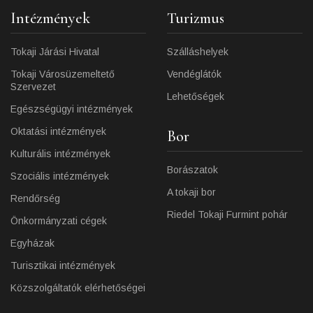
Intézmények
Turizmus
Tokaji Járási Hivatal
Szálláshelyek
Tokaji Városüzemeltető
Vendéglátók
Szervezet
Lehetőségek
Egészségügyi intézmények
Oktatási intézmények
Bor
Kulturális intézmények
Borászatok
Szociális intézmények
A tokaji bor
Rendőrség
Riedel Tokaji Furmint pohár
Önkormányzati cégek
Egyházak
Turisztikai intézmények
Közszolgáltatók elérhetőségei