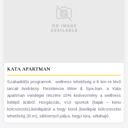
KATA APARTMAN
Szabadidős programok: wellness lehetőség a 8 km-re lévő
tarcali Andrássy Rezidencia Wine & Spa-ban, a Kata
apartman vendégei részére 15% kedvezmény a wellness
belépő árából. Horgászás, vízi sportok (kajak – kenu
kölcsönzés),kerékpárút a hegy körül (kerékpár kölcsönzési
lehetőség 20 m), siklóernyő pálya, hegyi túra, sétahajó.