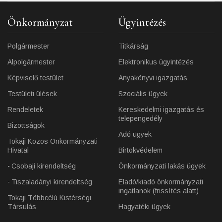
Önkormányzat
Ügyintézés
Polgármester
Titkárság
Alpolgármester
Elektronikus ügyintézés
Képviselő testület
Anyakönyvi igazgatás
Testületi ülések
Szociális ügyek
Rendeletek
Kereskedelmi igazgatás és
telepengedély
Bizottságok
Adó ügyek
Tokaji Közös Önkormányzati
Hivatal
Birtokvédelem
Csobaji kirendeltség
Önkormányzati lakás ügyek
Tiszaladányi kirendeltség
Eladó/kiadó önkormányzati
ingatlanok (frissítés alatt)
Tokaji Többcélú Kistérségi
Társulás
Hagyatéki ügyek