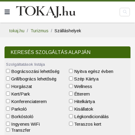
tokaj.hu
Turizmus
Szálláshelyek
KERESÉS SZOLGÁLTÁS ALAPJÁN
Szolgáltatások listája
Bográcsozási lehetőség
Nyitva egész évben
Grill/bogrács lehetőség
Szép Kártya
Horgászat
Wellness
Kert/Park
Étterem
Konferenciaterem
Hitelkártya
Parkoló
Kisállatok
Borkóstoló
Légkondicionálás
Ingyenes WiFi
Teraszos kert
Transzfer