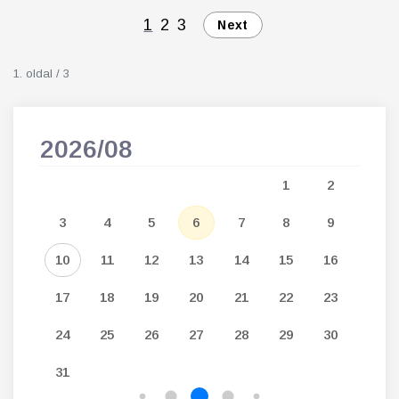
1
2
3
Next
1. oldal / 3
2026/08
202
5
1
2
12
3
4
5
6
7
8
9
7
19
10
11
12
13
14
15
16
14
26
17
18
19
20
21
22
23
21
24
25
26
27
28
29
30
28
31