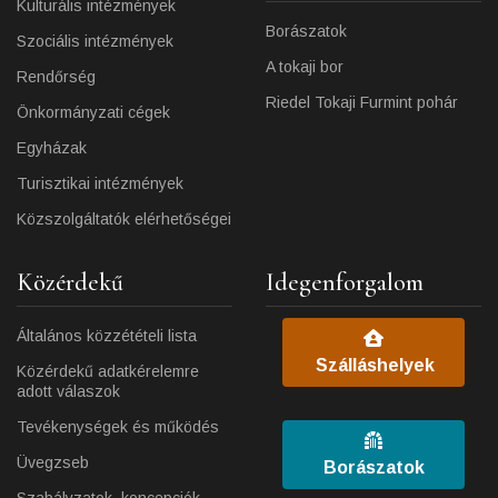
Kulturális intézmények
Borászatok
Szociális intézmények
A tokaji bor
Rendőrség
Riedel Tokaji Furmint pohár
Önkormányzati cégek
Egyházak
Turisztikai intézmények
Közszolgáltatók elérhetőségei
Közérdekű
Idegenforgalom
Általános közzétételi lista
Szálláshelyek
Közérdekű adatkérelemre
adott válaszok
Tevékenységek és működés
Üvegzseb
Borászatok