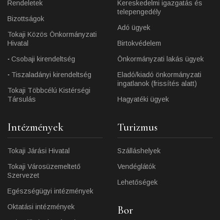
Rendeletek
Kereskedelmi igazgatás és
telepengedély
Bizottságok
Adó ügyek
Tokaji Közös Önkormányzati
Hivatal
Birtokvédelem
Csobaji kirendeltség
Önkormányzati lakás ügyek
Tiszaladányi kirendeltség
Eladó/kiadó önkormányzati
ingatlanok (frissítés alatt)
Tokaji Többcélú Kistérségi
Társulás
Hagyatéki ügyek
Intézmények
Turizmus
Tokaji Járási Hivatal
Szálláshelyek
Tokaji Városüzemeltető
Vendéglátók
Szervezet
Lehetőségek
Egészségügyi intézmények
Oktatási intézmények
Bor