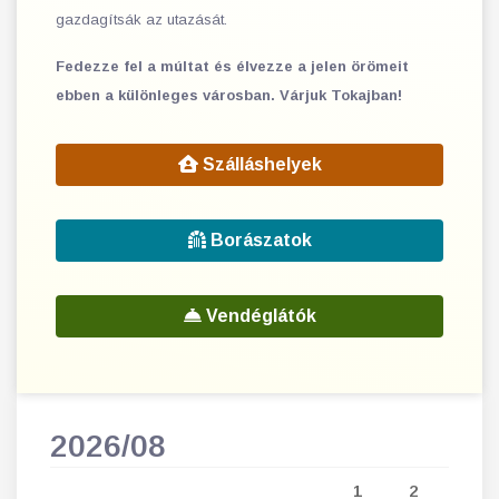
gazdagítsák az utazását.
Fedezze fel a múltat és élvezze a jelen örömeit
ebben a különleges városban. Várjuk Tokajban!
Szálláshelyek
Borászatok
Vendéglátók
2026/08
202
5
1
2