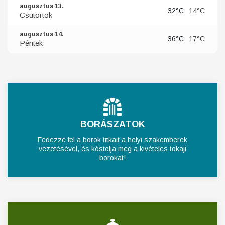
augusztus 13.
32°C
14°C
Csütörtök
augusztus 14.
36°C
17°C
Péntek
BORÁSZATOK
Fedezze fel a borok titkait a helyi szakemberek
vezetésével, és kóstolja meg a kivételes tokaji
borokat!