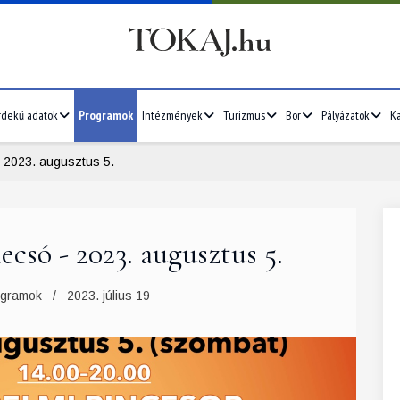
rdekű adatok
Programok
Intézmények
Turizmus
Bor
Pályázatok
Ka
- 2023. augusztus 5.
ecsó - 2023. augusztus 5.
2026/07
4
5
6
7
1
2
3
4
5
ogramok
2023. július 19
11
12
13
14
6
7
8
9
10
11
12
18
19
20
21
13
14
15
16
17
18
19
25
26
27
28
20
21
22
23
24
25
26