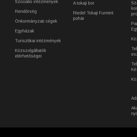
Szociális intézmények
Sz
A tokaji bor
ko
Rendőrség
Riedel Tokaji Furmint
pr
pohár
Önkormányzati cégek
Pa
Eg
Egyházak
Kö
Turisztikai intézmények
Te
Közszolgáltatók
es
elérhetőségei
Tel
Ké
Kö
Ad
Ak
nyi