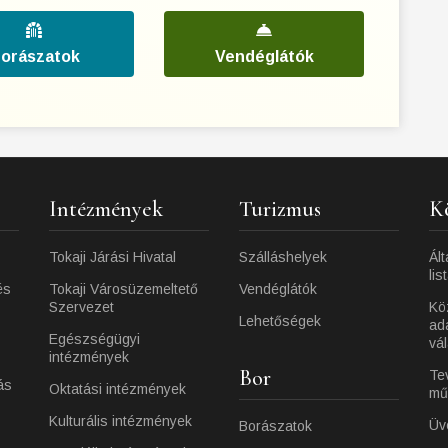
orászatok
Vendéglátók
Intézmények
Turizmus
K
Tokaji Járási Hivatal
Szálláshelyek
Ált
lis
és
Tokaji Városüzemeltető
Vendéglátók
Szervezet
Kö
Lehetőségek
ad
Egészségügyi
vá
intézmények
Bor
Te
ás
Oktatási intézmények
mű
Kulturális intézmények
Üv
Borászatok