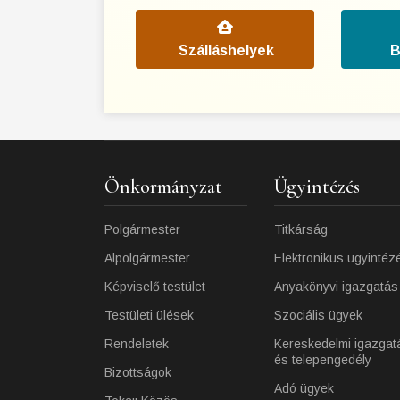
Szálláshelyek
B
Önkormányzat
Ügyintézés
Polgármester
Titkárság
Alpolgármester
Elektronikus ügyintéz
Képviselő testület
Anyakönyvi igazgatás
Testületi ülések
Szociális ügyek
Rendeletek
Kereskedelmi igazgat
és telepengedély
Bizottságok
Adó ügyek