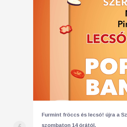
25
26
27
28
29
30
31
29
30
Furmint fröccs és lecsó! újra a S
szombaton 14 órától.