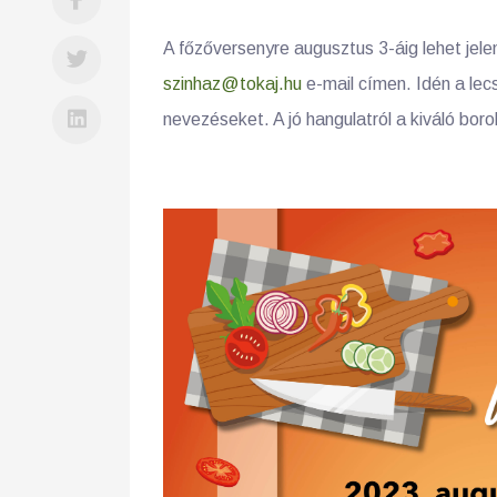
A főzőversenyre augusztus 3-áig lehet jel
szinhaz@tokaj.hu
e-mail címen. Idén a lecsó
nevezéseket. A jó hangulatról a kiváló boro