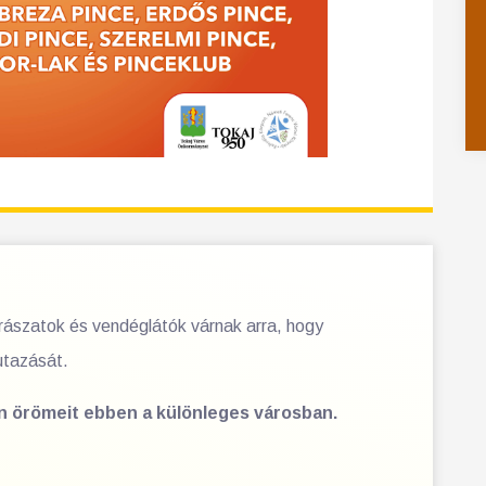
orászatok és vendéglátók várnak arra, hogy
utazását.
en örömeit ebben a különleges városban.