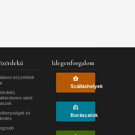
özérdekű
Idegenforgalom
alános közzétételi
ta
Szálláshelyek
zérdekű
atkérelemre adott
laszok
vékenységek és
Borászatok
ködés
egzseb