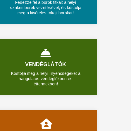
Fedezze fel a borok titkait a helyi
szakemberek vezetésével, és kóstolja
meg a kivételes tokaji borokat!
VENDÉGLÁTÓK
Kóstolja meg a helyi ínyencségeket a
hangulatos vendéglőkben és
éttermekben!