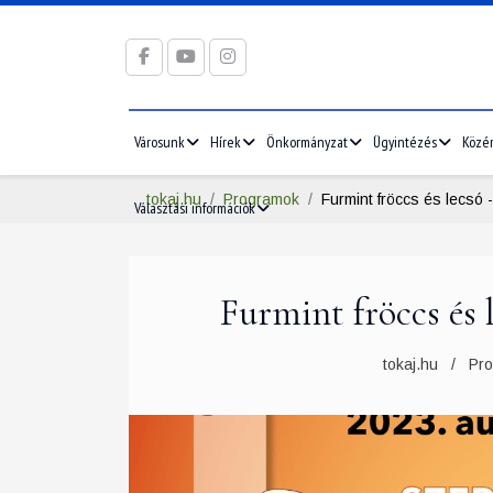
Városunk
Hírek
Önkormányzat
Ügyintézés
Közé
tokaj.hu
Programok
Furmint fröccs és lecsó 
Választási információk
Furmint fröccs és l
2026/05
2026/06
5
1
2
3
1
2
3
tokaj.hu
Pr
12
4
5
6
7
8
9
10
8
9
10
19
11
12
13
14
15
16
17
15
16
17
26
18
19
20
21
22
23
24
22
23
24