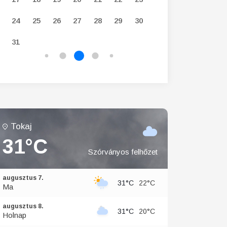
24
25
26
27
28
29
30
28
29
30
31
Tokaj
31°C
Szórványos felhőzet
augusztus 7.
31°C
22°C
Ma
augusztus 8.
31°C
20°C
Holnap