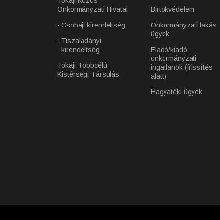
Tokaji Közös
Önkormányzati Hivatal
Birtokvédelem
Csobaji kirendeltség
Önkormányzati lakás
ügyek
Tiszaladányi
kirendeltség
Eladó/kiadó
önkormányzati
Tokaji Többcélú
ingatlanok (frissítés
Kistérségi Társulás
alatt)
Hagyatéki ügyek