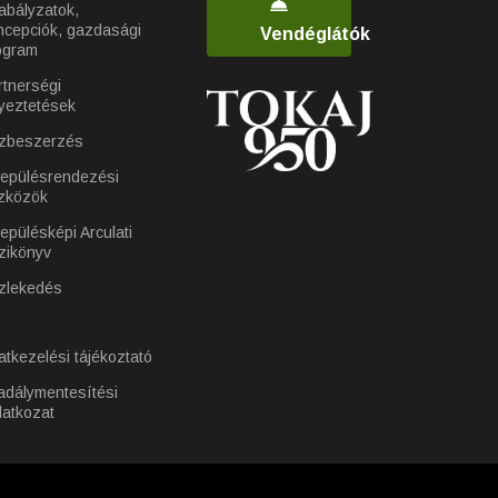
abályzatok,
ncepciók, gazdasági
Vendéglátók
ogram
rtnerségi
yeztetések
zbeszerzés
lepülésrendezési
zközök
epülésképi Arculati
zikönyv
zlekedés
atkezelési tájékoztató
adálymentesítési
latkozat