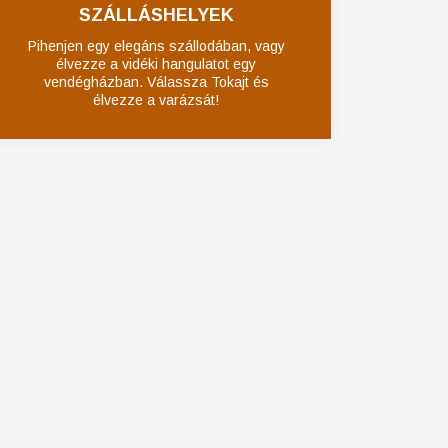
SZÁLLÁSHELYEK
Pihenjen egy elegáns szállodában, vagy
élvezze a vidéki hangulatot egy
vendégházban. Válassza Tokajt és
élvezze a varázsát!