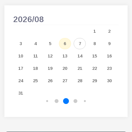
2026/08
202
5
1
2
12
3
4
5
6
7
8
9
7
19
10
11
12
13
14
15
16
14
26
17
18
19
20
21
22
23
21
24
25
26
27
28
29
30
28
31