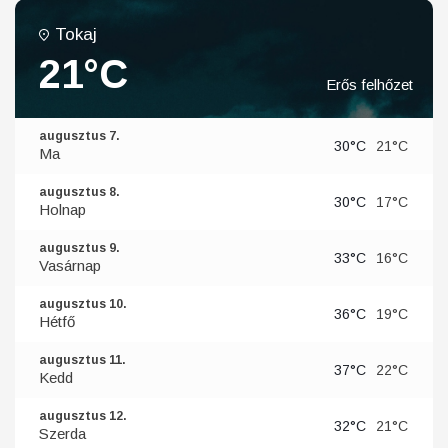
Tokaj
21°C
Erős felhőzet
augusztus 7.
30°C
21°C
Ma
augusztus 8.
30°C
17°C
Holnap
augusztus 9.
33°C
16°C
Vasárnap
augusztus 10.
36°C
19°C
Hétfő
augusztus 11.
37°C
22°C
Kedd
augusztus 12.
32°C
21°C
Szerda