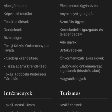
Alpolgármester
Elektronikus ügyintézés
Képviselő testület
Anyakönyvi igazgatás
Testületi ülések
Szociális ügyek
Rendeletek
Kereskedelmi igazgatás és
telepengedély
Bizottságok
Adó ügyek
Tokaji Közös Önkormányzati
Hivatal
Birtokvédelem
Csobaji kirendeltség
Önkormányzati lakás ügyek
Tiszaladányi kirendeltség
Eladó/kiadó önkormányzati
ingatlanok (frissítés alatt)
Tokaji Többcélú Kistérségi
Társulás
Hagyatéki ügyek
Intézmények
Turizmus
Tokaji Járási Hivatal
Szálláshelyek