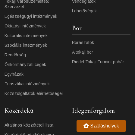
Tokaji Városüzemeltető
Vendéglátók
Szervezet
Lehetőségek
Egészségügyi intézmények
Oktatási intézmények
Bor
Kulturális intézmények
Borászatok
Szociális intézmények
A tokaji bor
Rendőrség
Riedel Tokaji Furmint pohár
Önkormányzati cégek
Egyházak
Turisztikai intézmények
Közszolgáltatók elérhetőségei
Közérdekű
Idegenforgalom
Általános közzétételi lista
Szálláshelyek
Közérdekű adatkérelemre