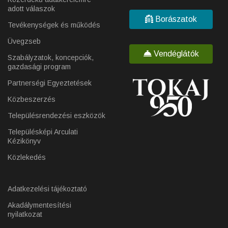
adott válaszok
Borászatok
Tevékenységek és működés
Üvegzseb
Vendéglátók
Szabályzatok, koncepciók,
gazdasági program
Partnerségi Egyeztetések
Közbeszerzés
Településrendezési eszközök
Településképi Arculati
Kézikönyv
Közlekedés
Adatkezelési tájékoztató
Akadálymentesítési
nyilatkozat