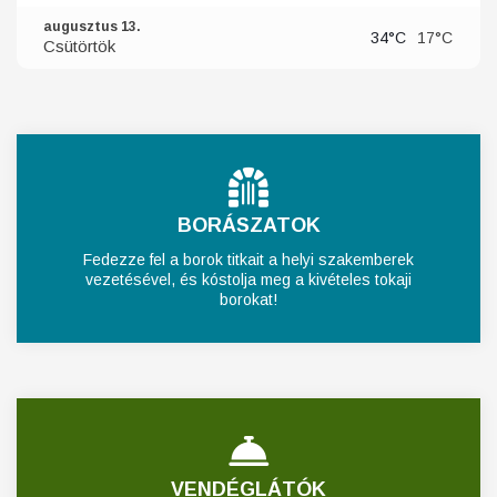
augusztus 13.
34°C
17°C
Csütörtök
BORÁSZATOK
Fedezze fel a borok titkait a helyi szakemberek
vezetésével, és kóstolja meg a kivételes tokaji
borokat!
VENDÉGLÁTÓK