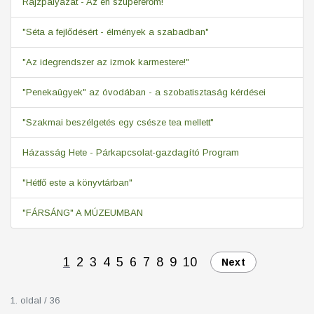
Rajzpályázat - Az én szupererőm!
"Séta a fejlődésért - élmények a szabadban"
"Az idegrendszer az izmok karmestere!"
"Penekaügyek" az óvodában - a szobatisztaság kérdései
"Szakmai beszélgetés egy csésze tea mellett"
Házasság Hete - Párkapcsolat-gazdagító Program
"Hétfő este a könyvtárban"
"FÁRSÁNG" A MÚZEUMBAN
1
2
3
4
5
6
7
8
9
10
Next
1. oldal / 36