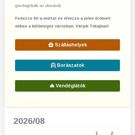
gazdagítsák az utazását.
Fedezze fel a múltat és élvezze a jelen örömeit
ebben a különleges városban. Várjuk Tokajban!
Szálláshelyek
Borászatok
Vendéglátók
2026/08
202
5
1
2