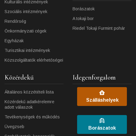
Kulturális intézmények
Borászatok
Szociális intézmények
A tokaji bor
Rendőrség
Riedel Tokaji Furmint pohár
Önkormányzati cégek
Egyházak
Turisztikai intézmények
Közszolgáltatók elérhetőségei
Közérdekű
Idegenforgalom
Általános közzétételi lista
Szálláshelyek
Közérdekű adatkérelemre
adott válaszok
Tevékenységek és működés
Üvegzseb
Borászatok