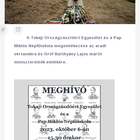
A Tokaji Országzászlóért Egyesület és a Pap
Miklós Népfőiskola megemlékezése az aradi
vértanúkra és Gróf Batthyány Lajos mártír
miniszterelnök emlékére.