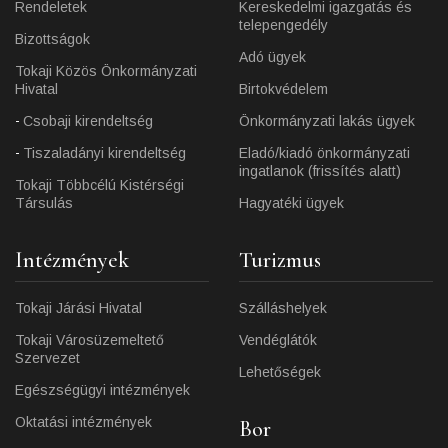
Rendeletek
Kereskedelmi igazgatás és
telepengedély
Bizottságok
Adó ügyek
Tokaji Közös Önkormányzati
Hivatal
Birtokvédelem
Csobaji kirendeltség
Önkormányzati lakás ügyek
Tiszaladányi kirendeltség
Eladó/kiadó önkormányzati
ingatlanok (frissítés alatt)
Tokaji Többcélú Kistérségi
Társulás
Hagyatéki ügyek
Intézmények
Turizmus
Tokaji Járási Hivatal
Szálláshelyek
Tokaji Városüzemeltető
Vendéglátók
Szervezet
Lehetőségek
Egészségügyi intézmények
Oktatási intézmények
Bor