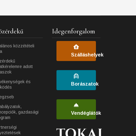
özérdekű
Idegenforgalom
alános közzétételi
ta
Szálláshelyek
zérdekű
atkérelemre adott
laszok
vékenységek és
Borászatok
ködés
egzseb
abályzatok,
ncepciók, gazdasági
Vendéglátók
ogram
rtnerségi
yeztetések