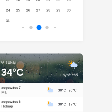
24
25
26
27
28
29
30
28
29
30
31
Tokaj
34°C
Enyhe eső
augusztus 7.
30°C
20°C
Ma
augusztus 8.
30°C
17°C
Holnap