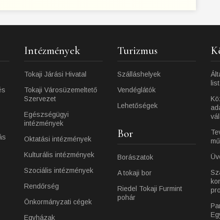
Intézmények
Turizmus
K
Tokaji Járási Hivatal
Szálláshelyek
Ált
lis
és
Tokaji Városüzemeltető
Vendéglátók
Szervezet
Kö
Lehetőségek
ad
Egészségügyi
vá
intézmények
Bor
Te
ás
Oktatási intézmények
mű
Kulturális intézmények
Üv
Borászatok
Szociális intézmények
Sz
A tokaji bor
ko
Rendőrség
Riedel Tokaji Furmint
pr
pohár
Önkormányzati cégek
Pa
Eg
Egyházak