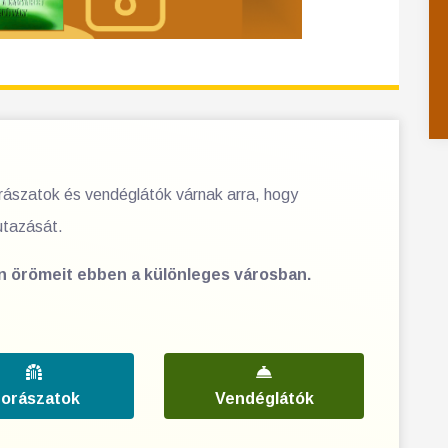
orászatok és vendéglátók várnak arra, hogy
utazását.
en örömeit ebben a különleges városban.
orászatok
Vendéglátók