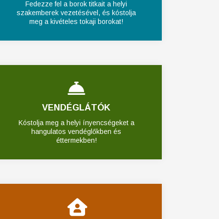
Fedezze fel a borok titkait a helyi
szakemberek vezetésével, és kóstolja
meg a kivételes tokaji borokat!
VENDÉGLÁTÓK
Kóstolja meg a helyi ínyencségeket a
hangulatos vendéglőkben és
éttermekben!