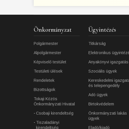
Önkormányzat
Ügyintézés
Polgármester
Titkárság
Alpolgármester
Elektronikus ügyintéz
Képviselő testület
Anyakönyvi igazgatás
Testületi ülések
Szociális ügyek
Rendeletek
Kereskedelmi igazgat
és telepengedély
Bizottságok
Adó ügyek
Tokaji Közös
Önkormányzati Hivatal
Birtokvédelem
Csobaji kirendeltség
Önkormányzati lakás
ügyek
Tiszaladányi
kirendeltség
Eladó/kiadó