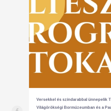
25
26
27
28
29
30
31
29
30
Versekkel és színdarabbal ünnepelik T
Világörökségi Bormúzeumban és a Paul