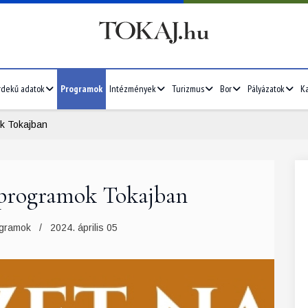
rdekű adatok
Programok
Intézmények
Turizmus
Bor
Pályázatok
Ka
ok Tokajban
 programok Tokajban
2026/07
4
5
6
7
1
2
3
4
5
gramok
2024. április 05
11
12
13
14
6
7
8
9
10
11
12
18
19
20
21
13
14
15
16
17
18
19
25
26
27
28
20
21
22
23
24
25
26