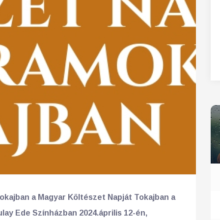
27
28
29
30
31
okajban a Magyar Költészet Napját Tokajban a
ay Ede Színházban 2024.április 12-én,