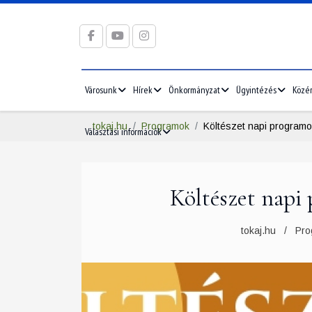
Városunk
Hírek
Önkormányzat
Ügyintézés
Közé
tokaj.hu
Programok
Költészet napi program
Választási információk
Költészet napi
2026/05
2026/06
5
1
2
3
1
2
3
tokaj.hu
Pro
12
4
5
6
7
8
9
10
8
9
10
19
11
12
13
14
15
16
17
15
16
17
26
18
19
20
21
22
23
24
22
23
24