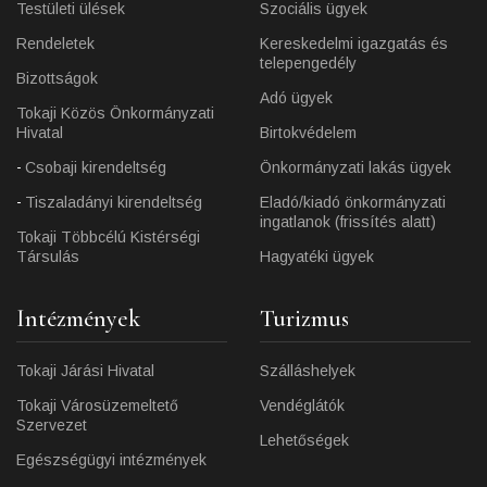
Testületi ülések
Szociális ügyek
Rendeletek
Kereskedelmi igazgatás és
telepengedély
Bizottságok
Adó ügyek
Tokaji Közös Önkormányzati
Hivatal
Birtokvédelem
Csobaji kirendeltség
Önkormányzati lakás ügyek
Tiszaladányi kirendeltség
Eladó/kiadó önkormányzati
ingatlanok (frissítés alatt)
Tokaji Többcélú Kistérségi
Társulás
Hagyatéki ügyek
Intézmények
Turizmus
Tokaji Járási Hivatal
Szálláshelyek
Tokaji Városüzemeltető
Vendéglátók
Szervezet
Lehetőségek
Egészségügyi intézmények