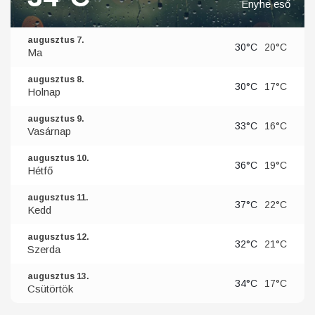
Enyhe eső
augusztus 7.
30°C
20°C
Ma
augusztus 8.
30°C
17°C
Holnap
augusztus 9.
33°C
16°C
Vasárnap
augusztus 10.
36°C
19°C
Hétfő
augusztus 11.
37°C
22°C
Kedd
augusztus 12.
32°C
21°C
Szerda
augusztus 13.
34°C
17°C
Csütörtök