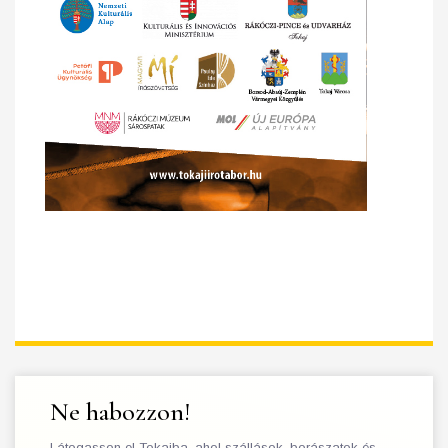
Ne habozzon!
Látogasson el Tokajba, ahol szállások, borászatok és