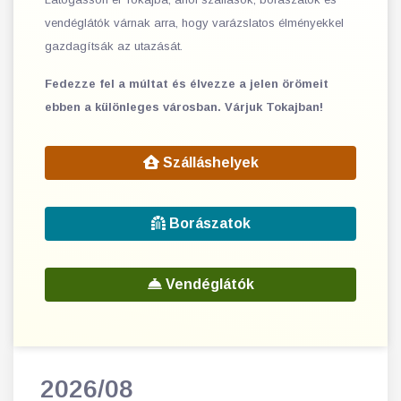
vendéglátók várnak arra, hogy varázslatos élményekkel
gazdagítsák az utazását.
Fedezze fel a múltat és élvezze a jelen örömeit
ebben a különleges városban. Várjuk Tokajban!
Szálláshelyek
Borászatok
Vendéglátók
2026/08
202