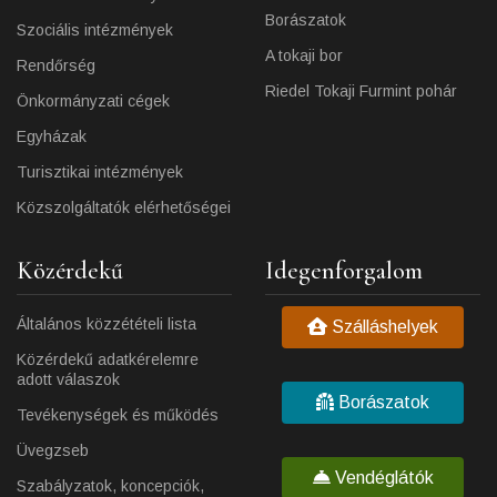
Borászatok
Szociális intézmények
A tokaji bor
Rendőrség
Riedel Tokaji Furmint pohár
Önkormányzati cégek
Egyházak
Turisztikai intézmények
Közszolgáltatók elérhetőségei
Közérdekű
Idegenforgalom
Általános közzétételi lista
Szálláshelyek
Közérdekű adatkérelemre
adott válaszok
Borászatok
Tevékenységek és működés
Üvegzseb
Vendéglátók
Szabályzatok, koncepciók,