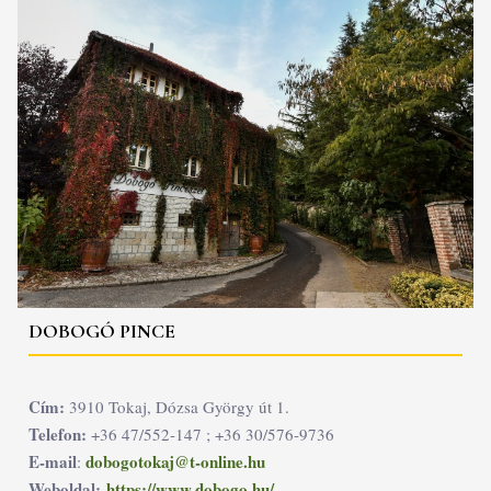
DOBOGÓ PINCE
Cím:
3910 Tokaj, Dózsa György út 1.
Telefon:
+36 47/552-147 ; +36 30/576-9736
E-mail
dobogotokaj@t-online.hu
:
Weboldal:
https://www.dobogo.hu/