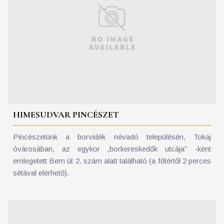
HIMESUDVAR PINCÉSZET
Pincészetünk a borvidék névadó településén, Tokaj
óvárosában, az egykor „borkereskedők utcája” -ként
emlegetett Bem út 2. szám alatt található (a főtértől 2 perces
sétával elérhető).