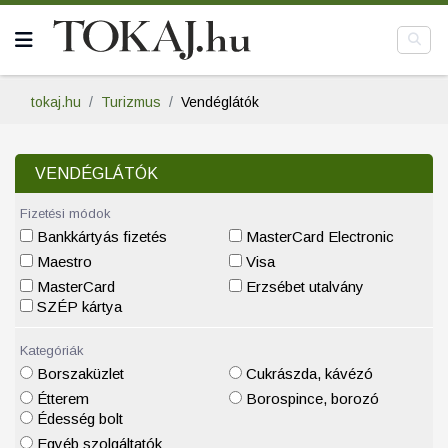
tokaj.hu
Turizmus
Vendéglátók
VENDÉGLÁTÓK
Fizetési módok
Bankkártyás fizetés
MasterCard Electronic
Maestro
Visa
MasterCard
Erzsébet utalvány
SZÉP kártya
Kategóriák
Borszaküzlet
Cukrászda, kávézó
Étterem
Borospince, borozó
Édesség bolt
Egyéb szolgáltatók