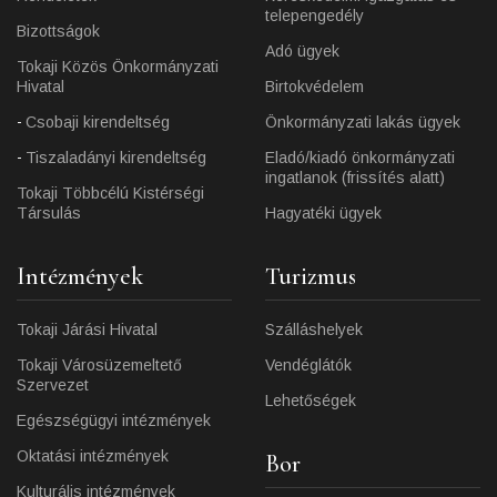
telepengedély
Bizottságok
Adó ügyek
Tokaji Közös Önkormányzati
Hivatal
Birtokvédelem
Csobaji kirendeltség
Önkormányzati lakás ügyek
Tiszaladányi kirendeltség
Eladó/kiadó önkormányzati
ingatlanok (frissítés alatt)
Tokaji Többcélú Kistérségi
Társulás
Hagyatéki ügyek
Intézmények
Turizmus
Tokaji Járási Hivatal
Szálláshelyek
Tokaji Városüzemeltető
Vendéglátók
Szervezet
Lehetőségek
Egészségügyi intézmények
Oktatási intézmények
Bor
Kulturális intézmények