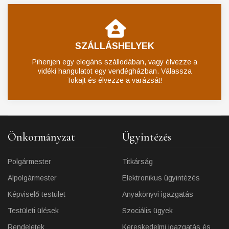
SZÁLLÁSHELYEK
Pihenjen egy elegáns szállodában, vagy élvezze a
vidéki hangulatot egy vendégházban. Válassza
Tokajt és élvezze a varázsát!
Önkormányzat
Ügyintézés
Polgármester
Titkárság
Alpolgármester
Elektronikus ügyintézés
Képviselő testület
Anyakönyvi igazgatás
Testületi ülések
Szociális ügyek
Rendeletek
Kereskedelmi igazgatás és