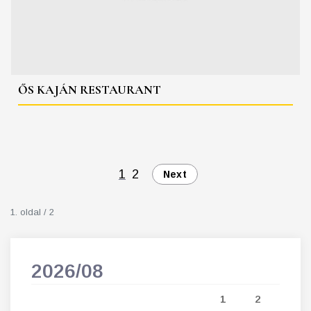
ŐS KAJÁN RESTAURANT
1
2
Next
1. oldal / 2
2026/08
202
5
1
2