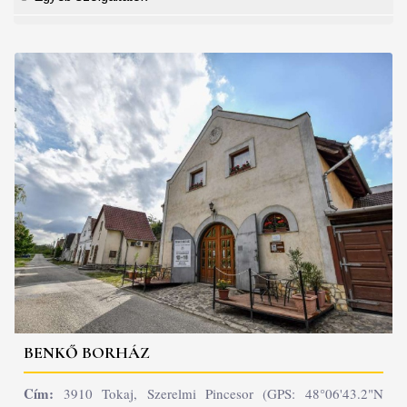
BENKŐ BORHÁZ
Cím:
3910 Tokaj, Szerelmi Pincesor (GPS: 48°06'43.2"N