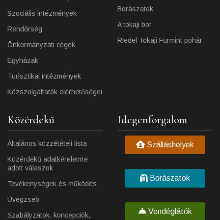
Borászatok
Szociális intézmények
A tokaji bor
Rendőrség
Riedel Tokaji Furmint pohár
Önkormányzati cégek
Egyházak
Turisztikai intézmények
Közszolgáltatók elérhetőségei
Közérdekű
Idegenforgalom
Általános közzétételi lista
Szálláshelyek
Közérdekű adatkérelemre
adott válaszok
Borászatok
Tevékenységek és működés
Üvegzseb
Vendéglátók
Szabályzatok, koncepciók,