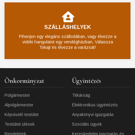
SZÁLLÁSHELYEK
Pihenjen egy elegáns szállodában, vagy élvezze a
vidéki hangulatot egy vendégházban. Válassza
Tokajt és élvezze a varázsát!
Önkormányzat
Ügyintézés
Polgármester
Titkárság
Alpolgármester
Elektronikus ügyintézés
Képviselő testület
Anyakönyvi igazgatás
Testületi ülések
Szociális ügyek
Rendeletek
Kereskedelmi igazgatás és