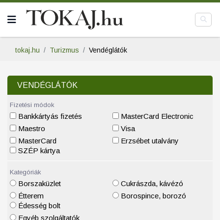
tokaj.hu
Turizmus
Vendéglátók
VENDÉGLÁTÓK
Fizetési módok
Bankkártyás fizetés
MasterCard Electronic
Maestro
Visa
MasterCard
Erzsébet utalvány
SZÉP kártya
Kategóriák
Borszaküzlet
Cukrászda, kávézó
Étterem
Borospince, borozó
Édesség bolt
Egyéb szolgáltatók