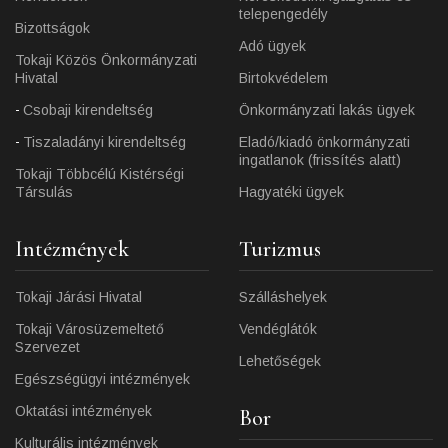
telepengedély
Bizottságok
Adó ügyek
Tokaji Közös Önkormányzati
Hivatal
Birtokvédelem
Csobaji kirendeltség
Önkormányzati lakás ügyek
Tiszaladányi kirendeltség
Eladó/kiadó önkormányzati
ingatlanok (frissítés alatt)
Tokaji Többcélú Kistérségi
Társulás
Hagyatéki ügyek
Intézmények
Turizmus
Tokaji Járási Hivatal
Szálláshelyek
Tokaji Városüzemeltető
Vendéglátók
Szervezet
Lehetőségek
Egészségügyi intézmények
Oktatási intézmények
Bor
Kulturális intézmények