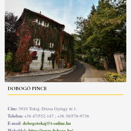
DOBOGÓ PINCE
Cím:
3910 Tokaj, Dózsa György út 1.
Telefon:
+36 47/552-147 ; +36 30/576-9736
E-mail
dobogotokaj@t-online.hu
:
Weboldal:
https://www.dobogo.hu/