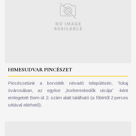
HIMESUDVAR PINCÉSZET
Pincészetünk a borvidék névadó településén, Tokaj
óvárosában, az egykor „borkereskedők utcája” -ként
emlegetett Bem út 2. szám alatt található (a főtértől 2 perces
sétával elérhető).