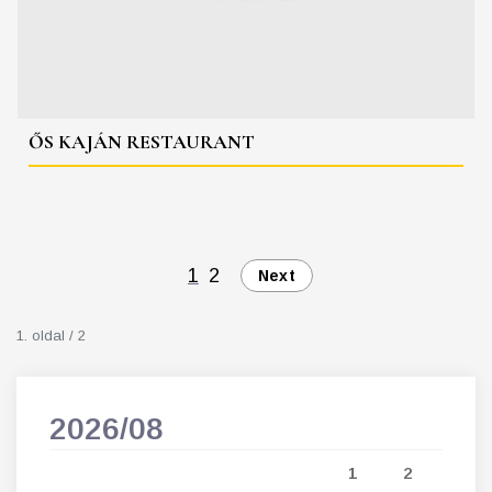
ŐS KAJÁN RESTAURANT
1
2
Next
1. oldal / 2
2026/08
202
5
1
2