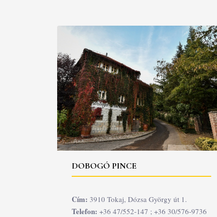
DOBOGÓ PINCE
Cím:
3910 Tokaj, Dózsa György út 1.
Telefon:
+36 47/552-147 ; +36 30/576-9736