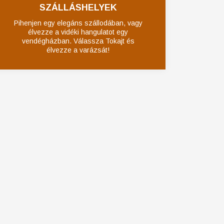
SZÁLLÁSHELYEK
Pihenjen egy elegáns szállodában, vagy
élvezze a vidéki hangulatot egy
vendégházban. Válassza Tokajt és
élvezze a varázsát!