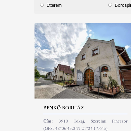
Étterem
Borospi
25
26
27
28
29
30
31
29
30
BENKŐ BORHÁZ
Cím:
3910 Tokaj, Szerelmi Pincesor
(GPS: 48°06'43.2"N 21°24'17.6"E)