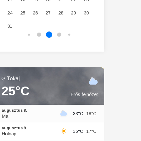
24
25
26
27
28
29
30
28
29
30
31
Tokaj
25°C
Erős felhőzet
augusztus 8.
33°C
18°C
Ma
augusztus 9.
36°C
17°C
Holnap