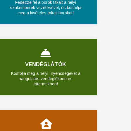
Fedezze fel a borok titkait a helyi
szakemberek vezetésével, és kóstolja
meg a kivételes tokaji borokat!
VENDÉGLÁTÓK
Kóstolja meg a helyi ínyencségeket a
hangulatos vendéglőkben és
éttermekben!