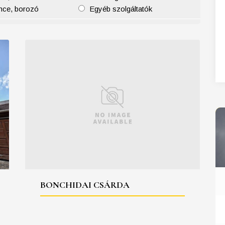
nce, borozó
Egyéb szolgáltatók
27
28
29
30
31
BONCHIDAI CSÁRDA