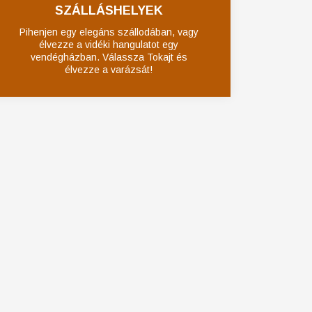
SZÁLLÁSHELYEK
Pihenjen egy elegáns szállodában, vagy
élvezze a vidéki hangulatot egy
vendégházban. Válassza Tokajt és
élvezze a varázsát!