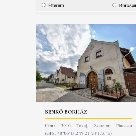
Étterem
Borospi
25
26
27
28
29
30
31
29
30
BENKŐ BORHÁZ
Cím:
3910 Tokaj, Szerelmi Pincesor
(GPS: 48°06'43.2"N 21°24'17.6"E)