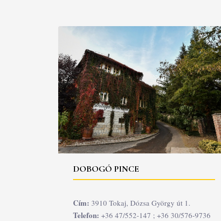
DOBOGÓ PINCE
Cím:
3910 Tokaj, Dózsa György út 1.
Telefon:
+36 47/552-147 ; +36 30/576-9736