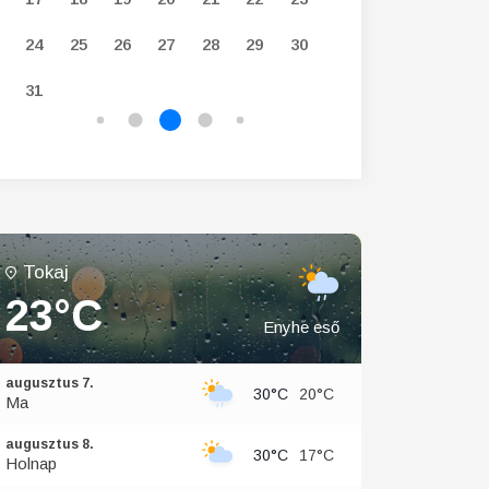
24
25
26
27
28
29
30
28
29
30
31
Tokaj
23°C
Enyhe eső
augusztus 7.
30°C
20°C
Ma
augusztus 8.
30°C
17°C
Holnap