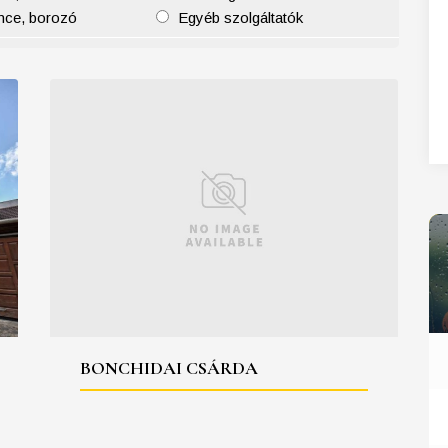
nce, borozó
Egyéb szolgáltatók
27
28
29
30
31
BONCHIDAI CSÁRDA