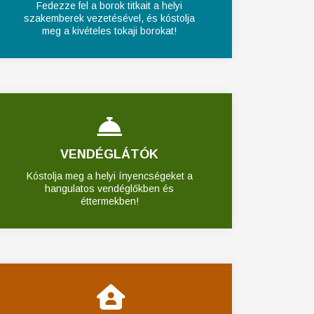
Fedezze fel a borok titkait a helyi
szakemberek vezetésével, és kóstolja
meg a kivételes tokaji borokat!
VENDÉGLÁTÓK
Kóstolja meg a helyi ínyencségeket a
hangulatos vendéglőkben és
éttermekben!