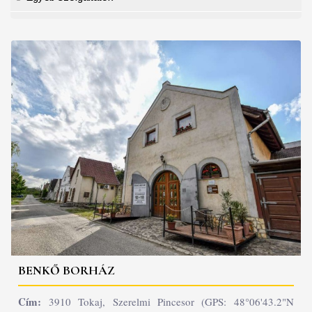
BENKŐ BORHÁZ
Cím:
3910 Tokaj, Szerelmi Pincesor (GPS: 48°06'43.2"N