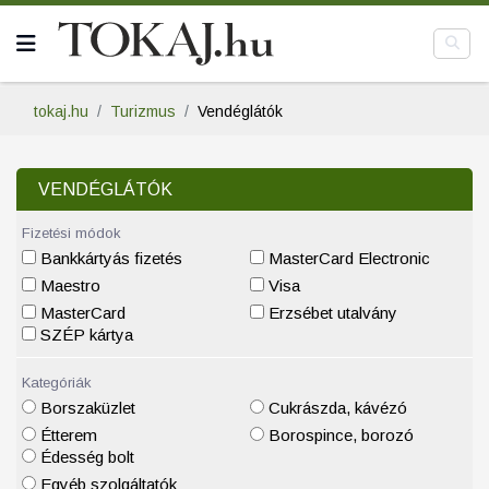
tokaj.hu
Turizmus
Vendéglátók
VENDÉGLÁTÓK
Fizetési módok
Bankkártyás fizetés
MasterCard Electronic
Maestro
Visa
MasterCard
Erzsébet utalvány
SZÉP kártya
Kategóriák
Borszaküzlet
Cukrászda, kávézó
Étterem
Borospince, borozó
Édesség bolt
Egyéb szolgáltatók