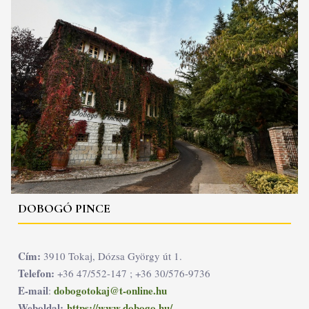
DOBOGÓ PINCE
Cím:
3910 Tokaj, Dózsa György út 1.
Telefon:
+36 47/552-147 ; +36 30/576-9736
E-mail
dobogotokaj@t-online.hu
:
Weboldal:
https://www.dobogo.hu/