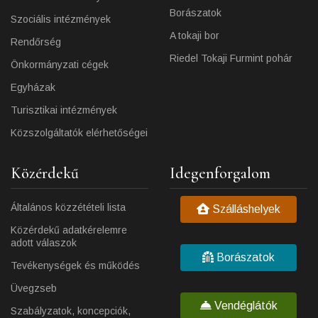
Borászatok
Szociális intézmények
A tokaji bor
Rendőrség
Riedel Tokaji Furmint pohár
Önkormányzati cégek
Egyházak
Turisztikai intézmények
Közszolgáltatók elérhetőségei
Közérdekű
Idegenforgalom
Általános közzétételi lista
Szálláshelyek
Közérdekű adatkérelemre
adott válaszok
Borászatok
Tevékenységek és működés
Üvegzseb
Vendéglátók
Szabályzatok, koncepciók,