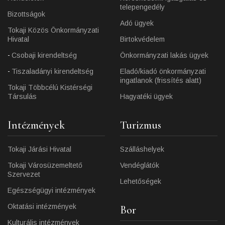
telepengedély
Bizottságok
Adó ügyek
Tokaji Közös Önkormányzati
Hivatal
Birtokvédelem
Csobaji kirendeltség
Önkormányzati lakás ügyek
Tiszaladányi kirendeltség
Eladó/kiadó önkormányzati
ingatlanok (frissítés alatt)
Tokaji Többcélú Kistérségi
Társulás
Hagyatéki ügyek
Intézmények
Turizmus
Tokaji Járási Hivatal
Szálláshelyek
Tokaji Városüzemeltető
Vendéglátók
Szervezet
Lehetőségek
Egészségügyi intézmények
Oktatási intézmények
Bor
Kulturális intézmények