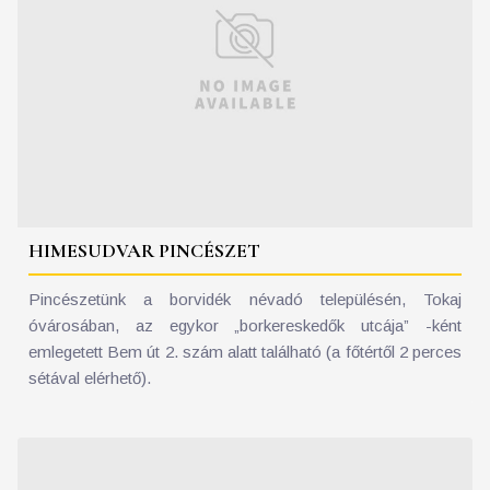
HIMESUDVAR PINCÉSZET
Pincészetünk a borvidék névadó településén, Tokaj
óvárosában, az egykor „borkereskedők utcája” -ként
emlegetett Bem út 2. szám alatt található (a főtértől 2 perces
sétával elérhető).