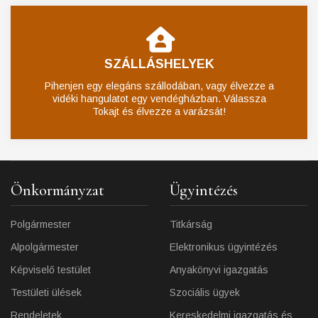
SZÁLLÁSHELYEK
Pihenjen egy elegáns szállodában, vagy élvezze a
vidéki hangulatot egy vendégházban. Válassza
Tokajt és élvezze a varázsát!
Önkormányzat
Ügyintézés
Polgármester
Titkárság
Alpolgármester
Elektronikus ügyintézés
Képviselő testület
Anyakönyvi igazgatás
Testületi ülések
Szociális ügyek
Rendeletek
Kereskedelmi igazgatás és