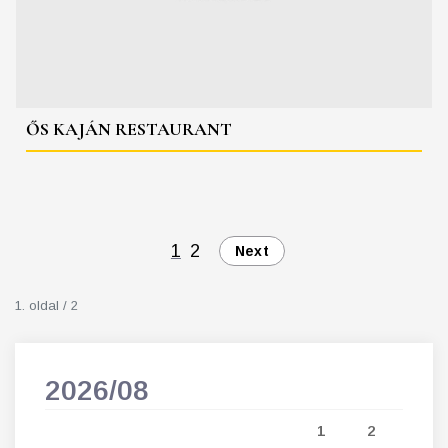
ŐS KAJÁN RESTAURANT
1
2
Next
1. oldal / 2
2026/08
202
5
1
2