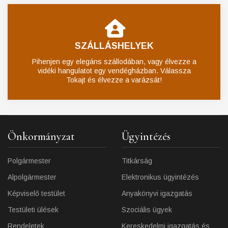
SZÁLLÁSHELYEK
Pihenjen egy elegáns szállodában, vagy élvezze a
vidéki hangulatot egy vendégházban. Válassza
Tokajt és élvezze a varázsát!
Önkormányzat
Ügyintézés
Polgármester
Titkárság
Alpolgármester
Elektronikus ügyintézés
Képviselő testület
Anyakönyvi igazgatás
Testületi ülések
Szociális ügyek
Rendeletek
Kereskedelmi igazgatás és