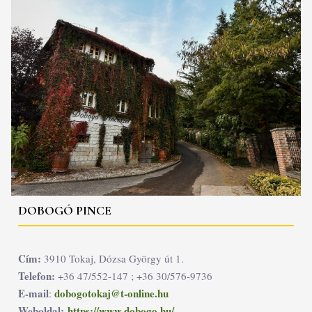
DOBOGÓ PINCE
Cím:
3910 Tokaj, Dózsa György út 1.
Telefon:
+36 47/552-147 ; +36 30/576-9736
E-mail
dobogotokaj@t-online.hu
:
Weboldal:
https://www.dobogo.hu/