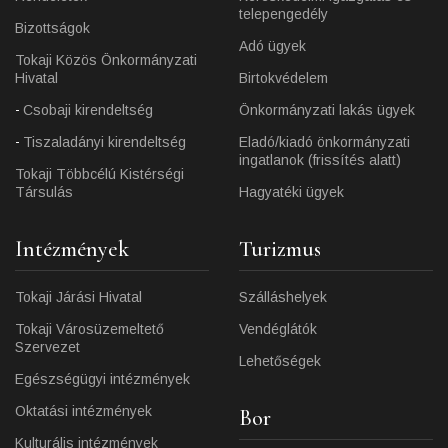
telepengedély
Bizottságok
Adó ügyek
Tokaji Közös Önkormányzati
Hivatal
Birtokvédelem
Csobaji kirendeltség
Önkormányzati lakás ügyek
Tiszaladányi kirendeltség
Eladó/kiadó önkormányzati
ingatlanok (frissítés alatt)
Tokaji Többcélú Kistérségi
Társulás
Hagyatéki ügyek
Intézmények
Turizmus
Tokaji Járási Hivatal
Szálláshelyek
Tokaji Városüzemeltető
Vendéglátók
Szervezet
Lehetőségek
Egészségügyi intézmények
Oktatási intézmények
Bor
Kulturális intézmények