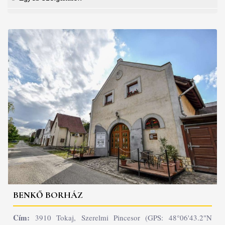
BENKŐ BORHÁZ
Cím:
3910 Tokaj, Szerelmi Pincesor (GPS: 48°06'43.2"N