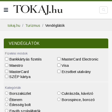
tokaj.hu
Turizmus
Vendéglátók
VENDÉGLÁTÓK
Fizetési módok
Bankkártyás fizetés
MasterCard Electronic
Maestro
Visa
MasterCard
Erzsébet utalvány
SZÉP kártya
Kategóriák
Borszaküzlet
Cukrászda, kávézó
Étterem
Borospince, borozó
Édesség bolt
Egyéb szolgáltatók