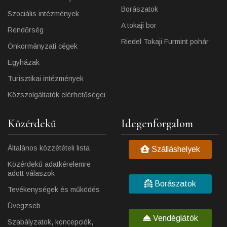
Borászatok
Szociális intézmények
A tokaji bor
Rendőrség
Riedel Tokaji Furmint pohár
Önkormányzati cégek
Egyházak
Turisztikai intézmények
Közszolgáltatók elérhetőségei
Közérdekű
Idegenforgalom
Általános közzétételi lista
Szálláshelyek
Közérdekű adatkérelemre
adott válaszok
Borászatok
Tevékenységek és működés
Üvegzseb
Vendéglátók
Szabályzatok, koncepciók,