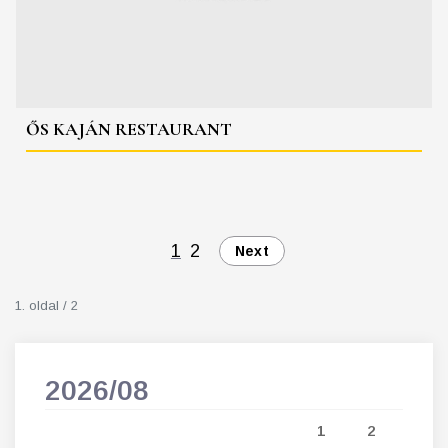
ŐS KAJÁN RESTAURANT
1
2
Next
1. oldal / 2
2026/08
202
5
1
2