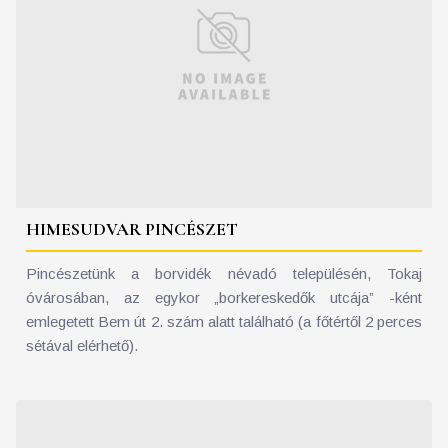
HIMESUDVAR PINCÉSZET
Pincészetünk a borvidék névadó településén, Tokaj
óvárosában, az egykor „borkereskedők utcája” -ként
emlegetett Bem út 2. szám alatt található (a főtértől 2 perces
sétával elérhető).