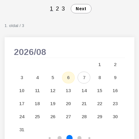
1
2
3
Next
1. oldal / 3
2026/08
202
5
1
2
12
3
4
5
6
7
8
9
7
19
10
11
12
13
14
15
16
14
26
17
18
19
20
21
22
23
21
24
25
26
27
28
29
30
28
31