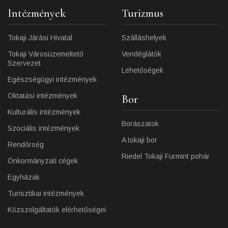
Intézmények
Turizmus
Tokaji Járási Hivatal
Szálláshelyek
Tokaji Városüzemeltető
Vendéglátók
Szervezet
Lehetőségek
Egészségügyi intézmények
Oktatási intézmények
Bor
Kulturális intézmények
Borászatok
Szociális intézmények
A tokaji bor
Rendőrség
Riedel Tokaji Furmint pohár
Önkormányzati cégek
Egyházak
Turisztikai intézmények
Közszolgáltatók elérhetőségei