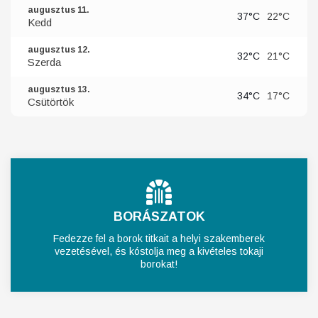
augusztus 11.
37°C
22°C
Kedd
augusztus 12.
32°C
21°C
Szerda
augusztus 13.
34°C
17°C
Csütörtök
BORÁSZATOK
Fedezze fel a borok titkait a helyi szakemberek
vezetésével, és kóstolja meg a kivételes tokaji
borokat!