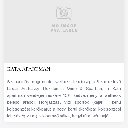
KATA APARTMAN
Szabadidős programok: wellness lehetőség a 8 km-re lévő
tarcali Andrássy Rezidencia Wine & Spa-ban, a Kata
apartman vendégei részére 15% kedvezmény a wellness
belépő árából. Horgászás, vízi sportok (kajak – kenu
kölcsönzés),kerékpárút a hegy körül (kerékpár kölcsönzési
lehetőség 20 m), siklóernyő pálya, hegyi túra, sétahajó.