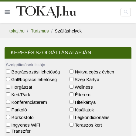
tokaj.hu
Turizmus
Szálláshelyek
KERESÉS SZOLGÁLTÁS ALAPJÁN
Szolgáltatások listája
Bográcsozási lehetőség
Nyitva egész évben
Grill/bogrács lehetőség
Szép Kártya
Horgászat
Wellness
Kert/Park
Étterem
Konferenciaterem
Hitelkártya
Parkoló
Kisállatok
Borkóstoló
Légkondicionálás
Ingyenes WiFi
Teraszos kert
Transzfer