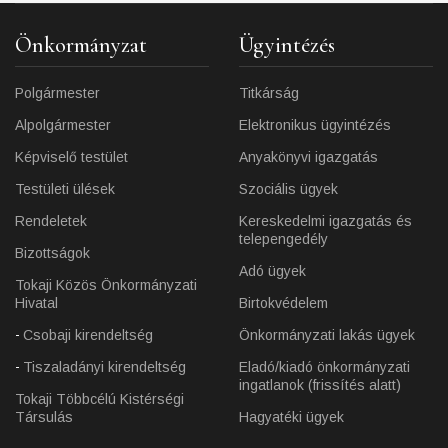
Önkormányzat
Ügyintézés
Polgármester
Titkárság
Alpolgármester
Elektronikus ügyintézés
Képviselő testület
Anyakönyvi igazgatás
Testületi ülések
Szociális ügyek
Rendeletek
Kereskedelmi igazgatás és
telepengedély
Bizottságok
Adó ügyek
Tokaji Közös Önkormányzati
Hivatal
Birtokvédelem
Csobaji kirendeltség
Önkormányzati lakás ügyek
Tiszaladányi kirendeltség
Eladó/kiadó önkormányzati
ingatlanok (frissítés alatt)
Tokaji Többcélú Kistérségi
Társulás
Hagyatéki ügyek