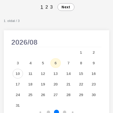
1
2
3
Next
1. oldal / 3
2026/08
202
5
1
2
12
3
4
5
6
7
8
9
7
19
10
11
12
13
14
15
16
14
26
17
18
19
20
21
22
23
21
24
25
26
27
28
29
30
28
31