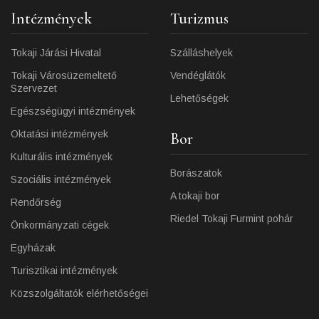
Intézmények
Turizmus
Tokaji Járási Hivatal
Szálláshelyek
Tokaji Városüzemeltető
Vendéglátók
Szervezet
Lehetőségek
Egészségügyi intézmények
Oktatási intézmények
Bor
Kulturális intézmények
Borászatok
Szociális intézmények
A tokaji bor
Rendőrség
Riedel Tokaji Furmint pohár
Önkormányzati cégek
Egyházak
Turisztikai intézmények
Közszolgáltatók elérhetőségei