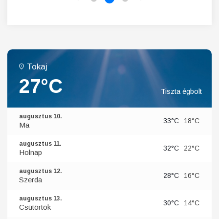
Tokaj
27°C
Tiszta égbolt
augusztus 10.
33°C
18°C
Ma
augusztus 11.
32°C
22°C
Holnap
augusztus 12.
28°C
16°C
Szerda
augusztus 13.
30°C
14°C
Csütörtök