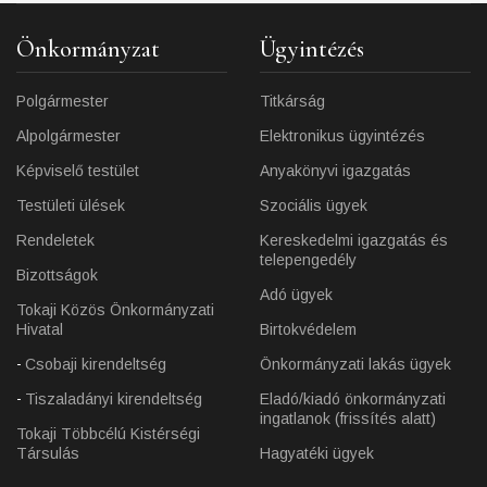
Önkormányzat
Ügyintézés
Polgármester
Titkárság
Alpolgármester
Elektronikus ügyintézés
Képviselő testület
Anyakönyvi igazgatás
Testületi ülések
Szociális ügyek
Rendeletek
Kereskedelmi igazgatás és
telepengedély
Bizottságok
Adó ügyek
Tokaji Közös Önkormányzati
Hivatal
Birtokvédelem
Csobaji kirendeltség
Önkormányzati lakás ügyek
Tiszaladányi kirendeltség
Eladó/kiadó önkormányzati
ingatlanok (frissítés alatt)
Tokaji Többcélú Kistérségi
Társulás
Hagyatéki ügyek