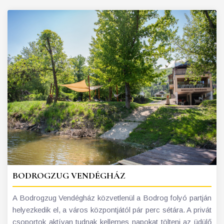
BODROGZUG VENDÉGHÁZ
A Bodrogzug Vendégház közvetlenül a Bodrog folyó partján
helyezkedik el, a város központjától pár perc sétára. A privát
csoportok aktívan tudnak kellemes napokat tölteni az üdülő