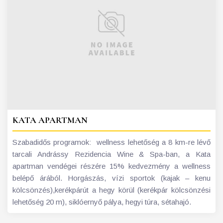
KATA APARTMAN
Szabadidős programok: wellness lehetőség a 8 km-re lévő
tarcali Andrássy Rezidencia Wine & Spa-ban, a Kata
apartman vendégei részére 15% kedvezmény a wellness
belépő árából. Horgászás, vízi sportok (kajak – kenu
kölcsönzés),kerékpárút a hegy körül (kerékpár kölcsönzési
lehetőség 20 m), siklóernyő pálya, hegyi túra, sétahajó.