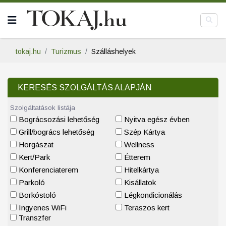
tokaj.hu
Turizmus
Szálláshelyek
KERESÉS SZOLGÁLTÁS ALAPJÁN
Szolgáltatások listája
Bográcsozási lehetőség
Nyitva egész évben
Grill/bogrács lehetőség
Szép Kártya
Horgászat
Wellness
Kert/Park
Étterem
Konferenciaterem
Hitelkártya
Parkoló
Kisállatok
Borkóstoló
Légkondicionálás
Ingyenes WiFi
Teraszos kert
Transzfer