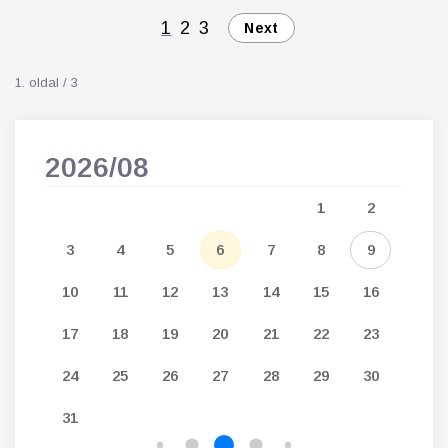
1
2
3
Next
1. oldal / 3
2026/08
202
5
1
2
12
3
4
5
6
7
8
9
7
19
10
11
12
13
14
15
16
14
26
17
18
19
20
21
22
23
21
24
25
26
27
28
29
30
28
31