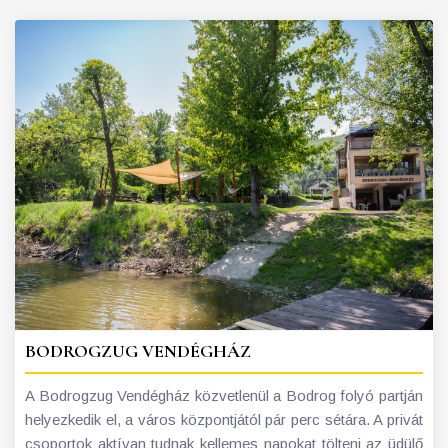
BODROGZUG VENDÉGHÁZ
A Bodrogzug Vendégház közvetlenül a Bodrog folyó partján
helyezkedik el, a város központjától pár perc sétára. A privát
csoportok aktívan tudnak kellemes napokat tölteni az üdülő