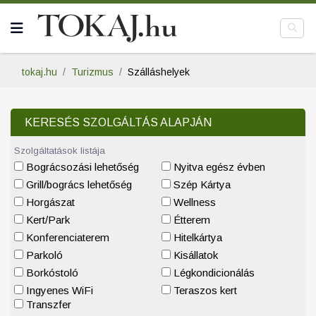
tokaj.hu
Turizmus
Szálláshelyek
KERESÉS SZOLGÁLTÁS ALAPJÁN
Szolgáltatások listája
Bográcsozási lehetőség
Nyitva egész évben
Grill/bogrács lehetőség
Szép Kártya
Horgászat
Wellness
Kert/Park
Étterem
Konferenciaterem
Hitelkártya
Parkoló
Kisállatok
Borkóstoló
Légkondicionálás
Ingyenes WiFi
Teraszos kert
Transzfer