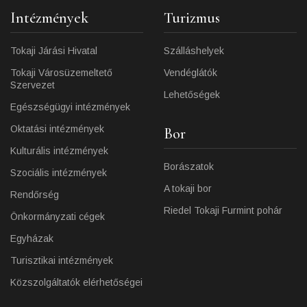
Intézmények
Turizmus
Tokaji Járási Hivatal
Szálláshelyek
Tokaji Városüzemeltető
Vendéglátók
Szervezet
Lehetőségek
Egészségügyi intézmények
Oktatási intézmények
Bor
Kulturális intézmények
Borászatok
Szociális intézmények
A tokaji bor
Rendőrség
Riedel Tokaji Furmint pohár
Önkormányzati cégek
Egyházak
Turisztikai intézmények
Közszolgáltatók elérhetőségei