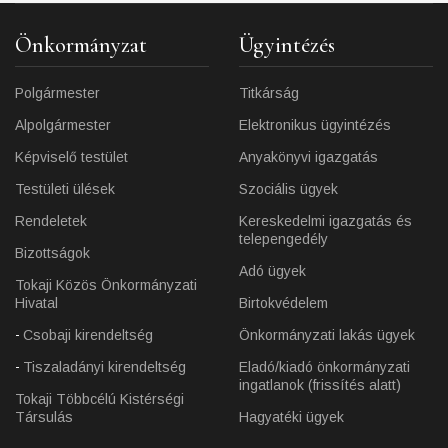
Önkormányzat
Ügyintézés
Polgármester
Titkárság
Alpolgármester
Elektronikus ügyintézés
Képviselő testület
Anyakönyvi igazgatás
Testületi ülések
Szociális ügyek
Rendeletek
Kereskedelmi igazgatás és
telepengedély
Bizottságok
Adó ügyek
Tokaji Közös Önkormányzati
Hivatal
Birtokvédelem
Csobaji kirendeltség
Önkormányzati lakás ügyek
Tiszaladányi kirendeltség
Eladó/kiadó önkormányzati
ingatlanok (frissítés alatt)
Tokaji Többcélú Kistérségi
Társulás
Hagyatéki ügyek