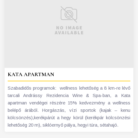
KATA APARTMAN
Szabadidős programok: wellness lehetőség a 8 km-re lévő
tarcali Andrássy Rezidencia Wine & Spa-ban, a Kata
apartman vendégei részére 15% kedvezmény a wellness
belépő árából. Horgászás, vízi sportok (kajak – kenu
kölcsönzés),kerékpárút a hegy körül (kerékpár kölcsönzési
lehetőség 20 m), siklóernyő pálya, hegyi túra, sétahajó.