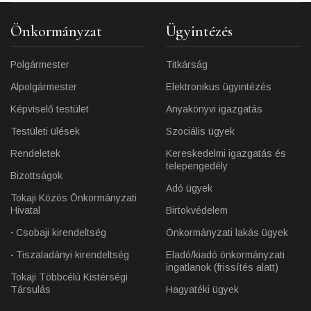
Önkormányzat
Ügyintézés
Polgármester
Titkárság
Alpolgármester
Elektronikus ügyintézés
Képviselő testület
Anyakönyvi igazgatás
Testületi ülések
Szociális ügyek
Rendeletek
Kereskedelmi igazgatás és
telepengedély
Bizottságok
Adó ügyek
Tokaji Közös Önkormányzati
Hivatal
Birtokvédelem
Csobaji kirendeltség
Önkormányzati lakás ügyek
Tiszaladányi kirendeltség
Eladó/kiadó önkormányzati
ingatlanok (frissítés alatt)
Tokaji Többcélú Kistérségi
Társulás
Hagyatéki ügyek