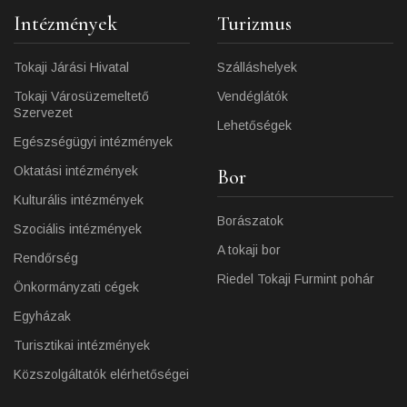
Intézmények
Turizmus
Tokaji Járási Hivatal
Szálláshelyek
Tokaji Városüzemeltető
Vendéglátók
Szervezet
Lehetőségek
Egészségügyi intézmények
Oktatási intézmények
Bor
Kulturális intézmények
Borászatok
Szociális intézmények
A tokaji bor
Rendőrség
Riedel Tokaji Furmint pohár
Önkormányzati cégek
Egyházak
Turisztikai intézmények
Közszolgáltatók elérhetőségei