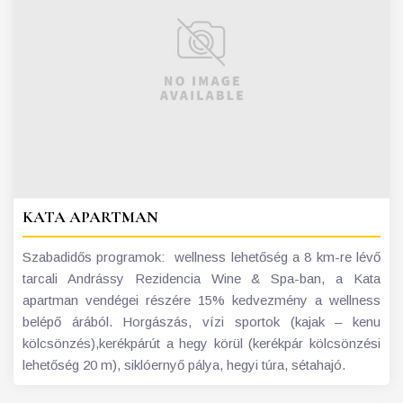
KATA APARTMAN
Szabadidős programok: wellness lehetőség a 8 km-re lévő
tarcali Andrássy Rezidencia Wine & Spa-ban, a Kata
apartman vendégei részére 15% kedvezmény a wellness
belépő árából. Horgászás, vízi sportok (kajak – kenu
kölcsönzés),kerékpárút a hegy körül (kerékpár kölcsönzési
lehetőség 20 m), siklóernyő pálya, hegyi túra, sétahajó.