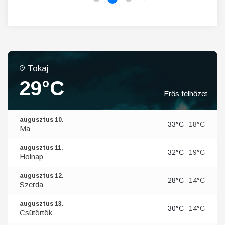
Tokaj
29°C
Erős felhőzet
augusztus 10.
33°C
18°C
Ma
augusztus 11.
32°C
19°C
Holnap
augusztus 12.
28°C
14°C
Szerda
augusztus 13.
30°C
14°C
Csütörtök