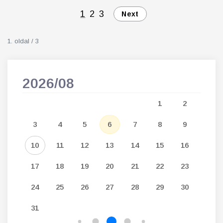
1
2
3
Next
1. oldal / 3
2026/08
202
5
1
2
12
3
4
5
6
7
8
9
7
19
10
11
12
13
14
15
16
14
26
17
18
19
20
21
22
23
21
24
25
26
27
28
29
30
28
31