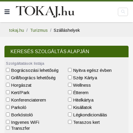
tokaj.hu
Turizmus
Szálláshelyek
KERESÉS SZOLGÁLTÁS ALAPJÁN
Szolgáltatások listája
Bográcsozási lehetőség
Nyitva egész évben
Grill/bogrács lehetőség
Szép Kártya
Horgászat
Wellness
Kert/Park
Étterem
Konferenciaterem
Hitelkártya
Parkoló
Kisállatok
Borkóstoló
Légkondicionálás
Ingyenes WiFi
Teraszos kert
Transzfer