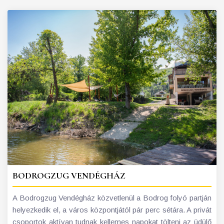
BODROGZUG VENDÉGHÁZ
A Bodrogzug Vendégház közvetlenül a Bodrog folyó partján
helyezkedik el, a város központjától pár perc sétára. A privát
csoportok aktívan tudnak kellemes napokat tölteni az üdülő