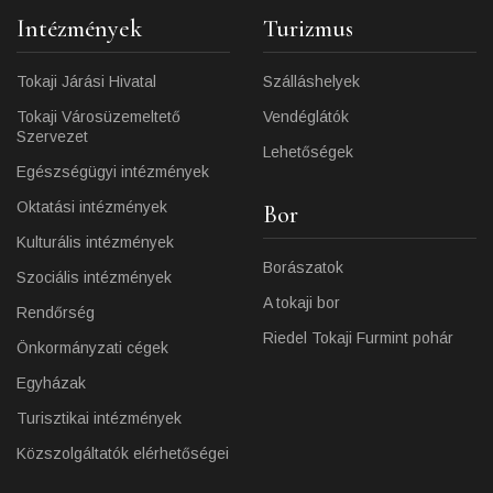
Intézmények
Turizmus
Tokaji Járási Hivatal
Szálláshelyek
Tokaji Városüzemeltető
Vendéglátók
Szervezet
Lehetőségek
Egészségügyi intézmények
Oktatási intézmények
Bor
Kulturális intézmények
Borászatok
Szociális intézmények
A tokaji bor
Rendőrség
Riedel Tokaji Furmint pohár
Önkormányzati cégek
Egyházak
Turisztikai intézmények
Közszolgáltatók elérhetőségei