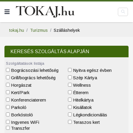
tokaj.hu
Turizmus
Szálláshelyek
KERESÉS SZOLGÁLTÁS ALAPJÁN
Szolgáltatások listája
Bográcsozási lehetőség
Nyitva egész évben
Grill/bogrács lehetőség
Szép Kártya
Horgászat
Wellness
Kert/Park
Étterem
Konferenciaterem
Hitelkártya
Parkoló
Kisállatok
Borkóstoló
Légkondicionálás
Ingyenes WiFi
Teraszos kert
Transzfer