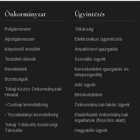
Önkormányzat
Ügyintézés
Polgármester
Titkárság
Alpolgármester
Elektronikus ügyintézés
Képviselő testület
Anyakönyvi igazgatás
Testületi ülések
Szociális ügyek
Rendeletek
Kereskedelmi igazgatás és
telepengedély
Bizottságok
Adó ügyek
Tokaji Közös Önkormányzati
Hivatal
Birtokvédelem
Csobaji kirendeltség
Önkormányzati lakás ügyek
Tiszaladányi kirendeltség
Eladó/kiadó önkormányzati
ingatlanok (frissítés alatt)
Tokaji Többcélú Kistérségi
Társulás
Hagyatéki ügyek