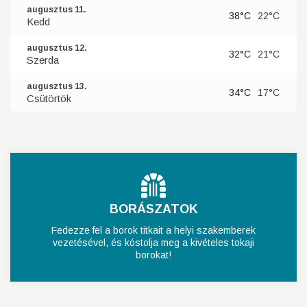
augusztus 11.
38°C
22°C
Kedd
augusztus 12.
32°C
21°C
Szerda
augusztus 13.
34°C
17°C
Csütörtök
BORÁSZATOK
Fedezze fel a borok titkait a helyi szakemberek
vezetésével, és kóstolja meg a kivételes tokaji
borokat!