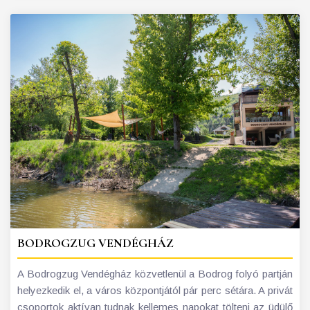
BODROGZUG VENDÉGHÁZ
A Bodrogzug Vendégház közvetlenül a Bodrog folyó partján
helyezkedik el, a város központjától pár perc sétára. A privát
csoportok aktívan tudnak kellemes napokat tölteni az üdülő