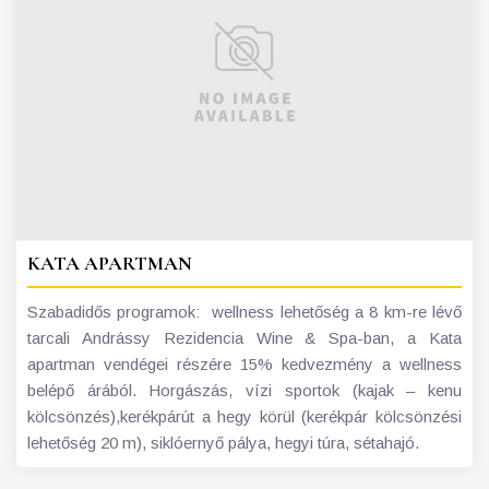
KATA APARTMAN
Szabadidős programok: wellness lehetőség a 8 km-re lévő
tarcali Andrássy Rezidencia Wine & Spa-ban, a Kata
apartman vendégei részére 15% kedvezmény a wellness
belépő árából. Horgászás, vízi sportok (kajak – kenu
kölcsönzés),kerékpárút a hegy körül (kerékpár kölcsönzési
lehetőség 20 m), siklóernyő pálya, hegyi túra, sétahajó.