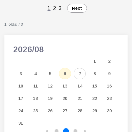
1
2
3
Next
1. oldal / 3
2026/08
202
5
1
2
12
3
4
5
6
7
8
9
7
19
10
11
12
13
14
15
16
14
26
17
18
19
20
21
22
23
21
24
25
26
27
28
29
30
28
31