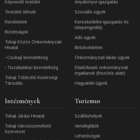
Képviselő testület
Anyakönyvi igazgatás
Testületi ülések
Szociális ügyek
Rendeletek
Kereskedelmi igazgatás és
telepengedély
Bizottságok
Adó ügyek
Tokaji Közös Önkormányzati
Hivatal
Birtokvédelem
Csobaji kirendeltség
Önkormányzati lakás ügyek
Tiszaladányi kirendeltség
Eladó/kiadó önkormányzati
ingatlanok (frissítés alatt)
Tokaji Többcélú Kistérségi
Társulás
Hagyatéki ügyek
Intézmények
Turizmus
Tokaji Járási Hivatal
Szálláshelyek
Tokaji Városüzemeltető
Vendéglátók
Szervezet
Lehetőségek