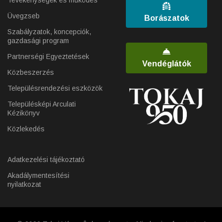
Tevékenységek és működés
Üvegzseb
Borászatok
Szabályzatok, koncepciók,
gazdasági program
Partnerségi Egyeztetések
Vendéglátók
Közbeszerzés
Településrendezési eszközök
Településképi Arculati
Kézikönyv
Közlekedés
Adatkezelési tájékoztató
Akadálymentesítési
nyilatkozat