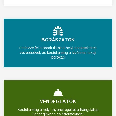
BORÁSZATOK
Fedezze fel a borok titkait a helyi szakemberek
vezetésével, és kóstolja meg a kivételes tokaji
borokat!
VENDÉGLÁTÓK
Kóstolja meg a helyi ínyencségeket a hangulatos
vendéglőkben és éttermekben!