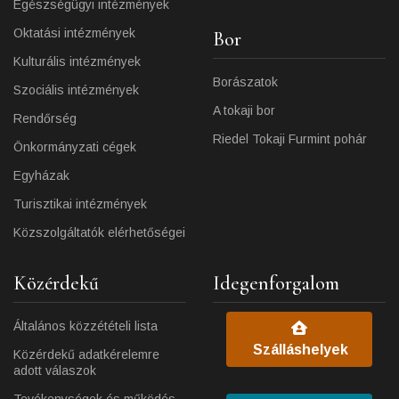
Egészségügyi intézmények
Oktatási intézmények
Bor
Kulturális intézmények
Borászatok
Szociális intézmények
A tokaji bor
Rendőrség
Riedel Tokaji Furmint pohár
Önkormányzati cégek
Egyházak
Turisztikai intézmények
Közszolgáltatók elérhetőségei
Közérdekű
Idegenforgalom
Általános közzétételi lista
Szálláshelyek
Közérdekű adatkérelemre
adott válaszok