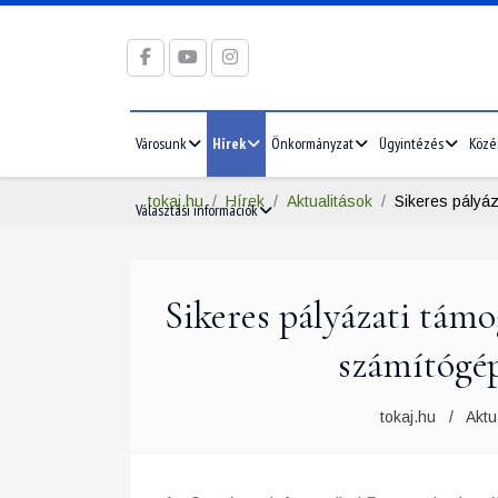
Városunk
Hírek
Önkormányzat
Ügyintézés
Közé
tokaj.hu
Hírek
Aktualitások
Sikeres pályá
Választási információk
Sikeres pályázati támo
számítógép
tokaj.hu
Aktu