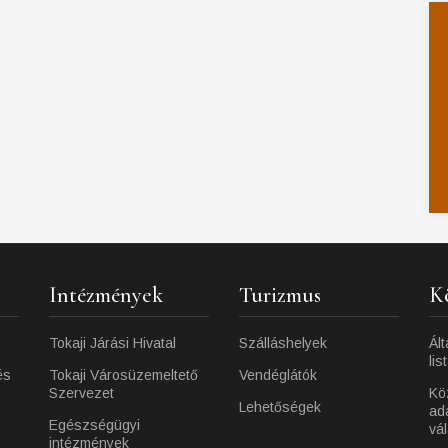
Intézmények
Turizmus
K
Tokaji Járási Hivatal
Szálláshelyek
Ált
lis
és
Tokaji Városüzemeltető
Vendéglátók
Szervezet
Kö
Lehetőségek
ad
Egészségügyi
vá
intézmények