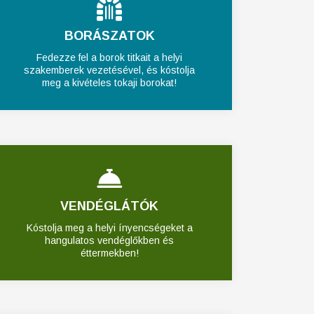
BORÁSZATOK
Fedezze fel a borok titkait a helyi
szakemberek vezetésével, és kóstolja
meg a kivételes tokaji borokat!
VENDÉGLÁTÓK
Kóstolja meg a helyi ínyencségeket a
hangulatos vendéglőkben és
éttermekben!