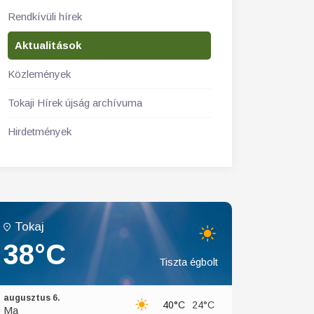
Rendkívüli hírek
Aktualitások
Közlemények
Tokaji Hírek újság archívuma
Hirdetmények
Tokaj
38°C
Tiszta égbolt
augusztus 6.
40°C
24°C
Ma