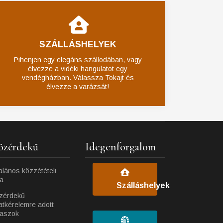
SZÁLLÁSHELYEK
Pihenjen egy elegáns szállodában, vagy
élvezze a vidéki hangulatot egy
vendégházban. Válassza Tokajt és
élvezze a varázsát!
özérdekű
Idegenforgalom
alános közzétételi
ta
Szálláshelyek
zérdekű
atkérelemre adott
laszok