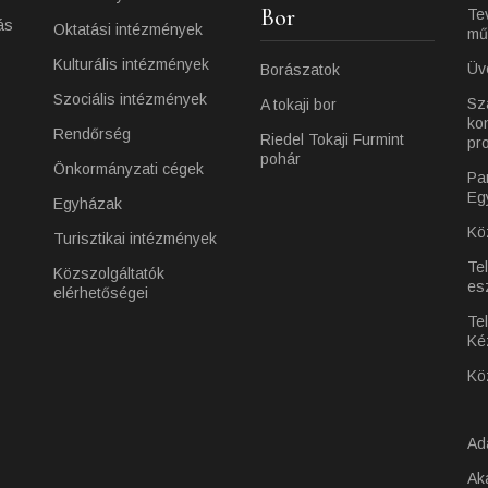
Bor
Te
ás
Oktatási intézmények
mű
Kulturális intézmények
Üv
Borászatok
Szociális intézmények
Sz
A tokaji bor
ko
Rendőrség
Riedel Tokaji Furmint
pr
pohár
Önkormányzati cégek
Pa
Eg
Egyházak
Kö
Turisztikai intézmények
Te
Közszolgáltatók
es
elérhetőségei
Tel
Ké
Kö
Ad
Ak