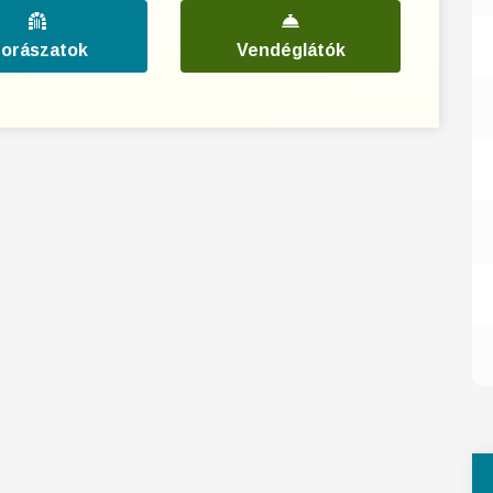
orászatok
Vendéglátók