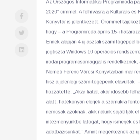
Az Országos Informatikai Programiroda pál
2020” címmel. A felhívásra a Kulturális é
Könyvtár is jelentkezett. Örömmel tájékoz
hogy – a Programiroda április 15-i határoza
Ennek alapján 4 új asztali számítógéppel 
jogtiszta Windows 10 operációs rendszerrel
irodai programcsomaggal is rendelkeznek, 
Németi Ferenc Városi Könyvtárban már rendk
hisz a jelenlegi számítógépeink elavultak
hozzátette: „Akár fiatal, akár idősebb felh
alatt, hatékonyan elérjék a számukra font
nemcsak azoknak, akik nálunk sajátítják el
intézményünkbe látogat, hogy ismerjék és h
adatbázisunkat.” Amint megérkeznek az új