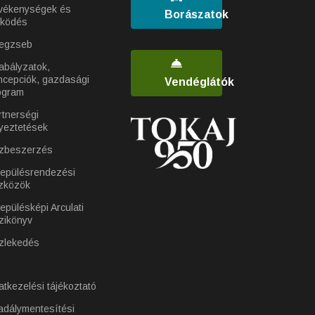
vékenységek és
Borászatok
ködés
egzseb
abályzatok,
ncepciók, gazdasági
Vendéglátók
ogram
rtnerségi
yeztetések
zbeszerzés
lepülésrendezési
zközök
epülésképi Arculati
zikönyv
zlekedés
atkezelési tájékoztató
adálymentesítési