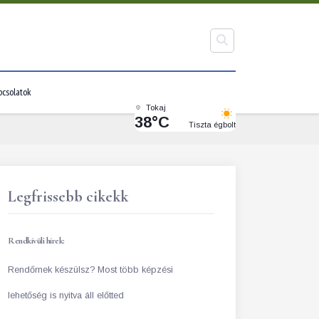
pcsolatok
Tokaj
38°C
Tiszta égbolt
Legfrissebb cikekk
Rendkívüli hírek:
Rendőrnek készülsz? Most több képzési
lehetőség is nyitva áll előtted