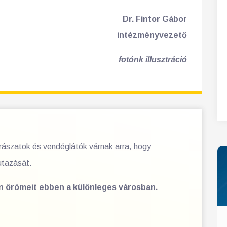
Dr. Fintor Gábor
intézményvezető
fotónk illusztráció
orászatok és vendéglátók várnak arra, hogy
utazását.
en örömeit ebben a különleges városban.