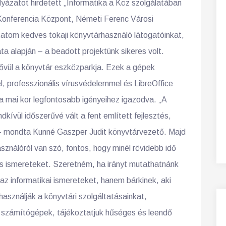
yázatot hirdetett „Informatika a Köz szolgálatában
s Konferencia Központ, Németi Ferenc Városi
tatom kedves tokaji könyvtárhasználó látogatóinkat,
ta alapján – a beadott projektünk sikeres volt.
bővül a könyvtár eszközparkja. Ezek a gépek
, professzionális vírusvédelemmel és LibreOffice
a mai kor legfontosabb igényeihez igazodva. „A
ívül időszerűvé vált a fent említett fejlesztés,
” – mondta Kunné Gaszper Judit könyvtárvezető. Majd
asználóról van szó, fontos, hogy minél rövidebb idő
os ismereteket. Szeretném, ha irányt mutathatnánk
 az informatikai ismereteket, hanem bárkinek, aki
asználják a könyvtári szolgáltatásainkat,
 számítógépek, tájékoztatjuk hűséges és leendő