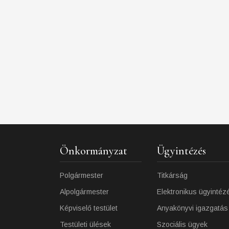
Önkormányzat
Ügyintézés
Polgármester
Titkárság
Alpolgármester
Elektronikus ügyintéz
Képviselő testület
Anyakönyvi igazgatás
Testületi ülések
Szociális ügyek