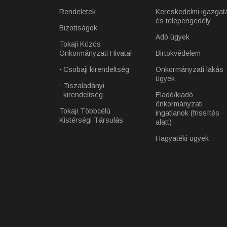
Rendeletek
Kereskedelmi igazgat
és telepengedély
Bizottságok
Adó ügyek
Tokaji Közös
Önkormányzati Hivatal
Birtokvédelem
Csobaji kirendeltség
Önkormányzati lakás
ügyek
Tiszaladányi
kirendeltség
Eladó/kiadó
önkormányzati
Tokaji Többcélú
ingatlanok (frissítés
Kistérségi Társulás
alatt)
Hagyatéki ügyek