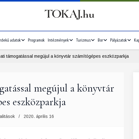
rdekű adatok
Programok
Intézmények
Turizmus
Bor
Pályázatok
Ka
zati támogatással megújul a könyvtár számítógépes eszközparkja
gatással megújul a könyvtár
es eszközparkja
alitások
2020. április 16