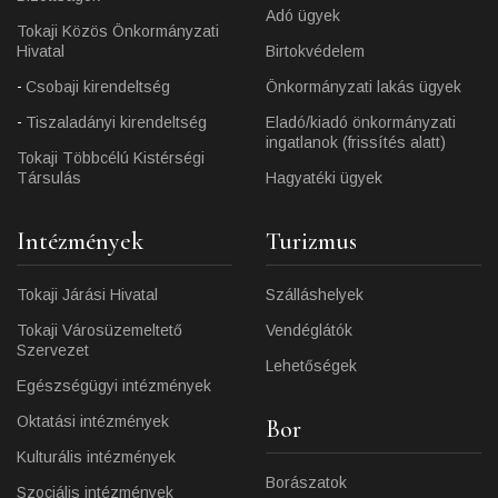
Adó ügyek
Tokaji Közös Önkormányzati
Hivatal
Birtokvédelem
Csobaji kirendeltség
Önkormányzati lakás ügyek
Tiszaladányi kirendeltség
Eladó/kiadó önkormányzati
ingatlanok (frissítés alatt)
Tokaji Többcélú Kistérségi
Társulás
Hagyatéki ügyek
Intézmények
Turizmus
Tokaji Járási Hivatal
Szálláshelyek
Tokaji Városüzemeltető
Vendéglátók
Szervezet
Lehetőségek
Egészségügyi intézmények
Oktatási intézmények
Bor
Kulturális intézmények
Borászatok
Szociális intézmények