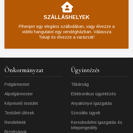
SZÁLLÁSHELYEK
Pihenjen egy elegáns szállodában, vagy élvezze a
vidéki hangulatot egy vendégházban. Válassza
Tokajt és élvezze a varázsát!
Önkormányzat
Ügyintézés
Polgármester
Titkárság
Alpolgármester
Elektronikus ügyintézés
Képviselő testület
Anyakönyvi igazgatás
Testületi ülések
Szociális ügyek
Rendeletek
Kereskedelmi igazgatás és
telepengedély
Bizottságok