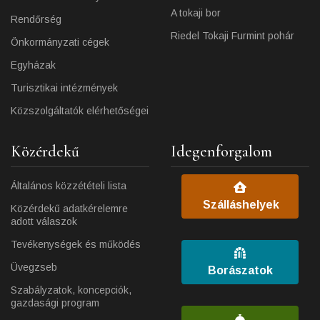
A tokaji bor
Rendőrség
Riedel Tokaji Furmint pohár
Önkormányzati cégek
Egyházak
Turisztikai intézmények
Közszolgáltatók elérhetőségei
Közérdekű
Idegenforgalom
Általános közzétételi lista
Szálláshelyek
Közérdekű adatkérelemre
adott válaszok
Tevékenységek és működés
Üvegzseb
Borászatok
Szabályzatok, koncepciók,
gazdasági program