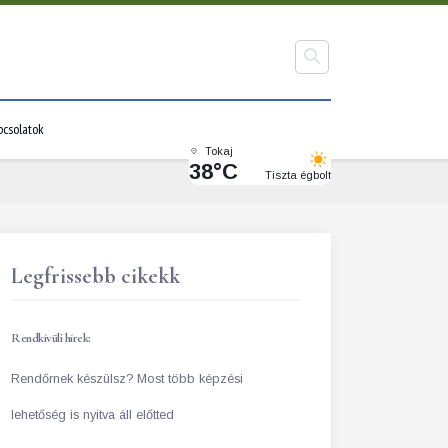
pcsolatok
Tokaj
38°C
Tiszta égbolt
Legfrissebb cikekk
Rendkívüli hírek:
Rendőrnek készülsz? Most több képzési
lehetőség is nyitva áll előtted