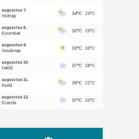
augusztus 7.
34°C
24°C
Holnap
augusztus 8.
32°C
19°C
Szombat
augusztus 9.
33°C
16°C
Vasárnap
augusztus 10.
37°C
18°C
Hétfő
augusztus 11.
39°C
21°C
Kedd
augusztus 12.
37°C
23°C
Szerda