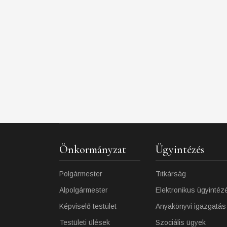
Önkormányzat
Ügyintézés
Polgármester
Titkárság
Alpolgármester
Elektronikus ügyintéz
Képviselő testület
Anyakönyvi igazgatás
Testületi ülések
Szociális ügyek