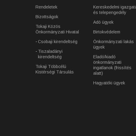
Rendeletek
Kereskedelmi igazgat
és telepengedély
Bizottságok
Adó ügyek
Tokaji Közös
Önkormányzati Hivatal
Birtokvédelem
Csobaji kirendeltség
Önkormányzati lakás
ügyek
Tiszaladányi
kirendeltség
Eladó/kiadó
önkormányzati
Tokaji Többcélú
ingatlanok (frissítés
Kistérségi Társulás
alatt)
Hagyatéki ügyek