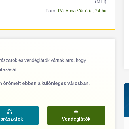
(MTI)
Fotó:
Pál Anna Viktória, 24.hu
orászatok és vendéglátók várnak arra, hogy
utazását.
en örömeit ebben a különleges városban.
orászatok
Vendéglátók