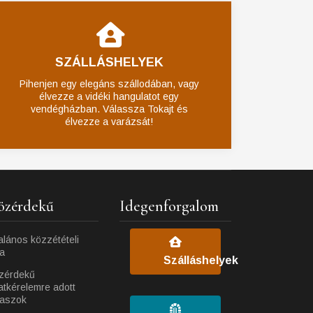
SZÁLLÁSHELYEK
Pihenjen egy elegáns szállodában, vagy
élvezze a vidéki hangulatot egy
vendégházban. Válassza Tokajt és
élvezze a varázsát!
özérdekű
Idegenforgalom
alános közzétételi
ta
Szálláshelyek
zérdekű
atkérelemre adott
laszok