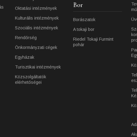
Bor
Te
ás
Oktatási intézmények
mű
Kulturális intézmények
Üv
Borászatok
Szociális intézmények
Sz
A tokaji bor
ko
Rendőrség
Riedel Tokaji Furmint
pr
pohár
Önkormányzati cégek
Pa
Eg
Egyházak
Kö
Turisztikai intézmények
Te
Közszolgáltatók
es
elérhetőségei
Tel
Ké
Kö
Ad
Ak