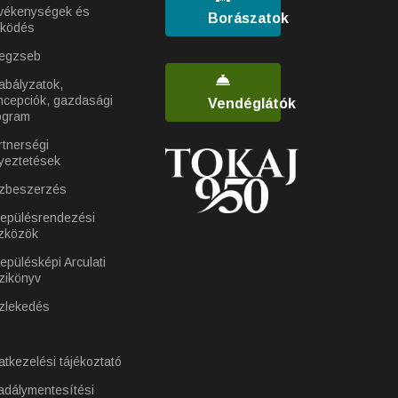
vékenységek és
Borászatok
ködés
egzseb
abályzatok,
ncepciók, gazdasági
Vendéglátók
ogram
rtnerségi
yeztetések
zbeszerzés
lepülésrendezési
zközök
epülésképi Arculati
zikönyv
zlekedés
atkezelési tájékoztató
adálymentesítési