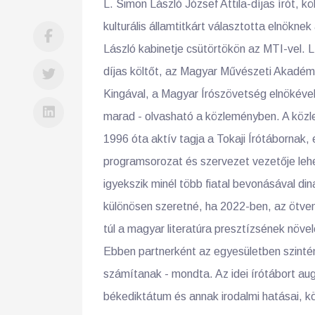
L. Simon László József Attila-díjas írót, kö
kulturális államtitkárt választotta elnöknek
László kabinetje csütörtökön az MTI-vel. 
díjas költőt, az Magyar Művészeti Akadémia
Kingával, a Magyar Írószövetség elnökével,
marad - olvasható a közleményben. A közle
1996 óta aktív tagja a Tokaji Írótábornak
programsorozat és szervezet vezetője lehet
igyekszik minél több fiatal bevonásával din
különösen szeretné, ha 2022-ben, az ötve
túl a magyar literatúra presztízsének növe
Ebben partnerként az egyesületben szintén
számítanak - mondta. Az idei írótábort aug
békediktátum és annak irodalmi hatásai, 