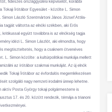
ltőt, fideszes országgyűlési képviselőt, korábbi
 a Tokaji Írótábor Egyesület - közölte L. Simon
L. Simon László Szentmártoni János József Attila-
 tagját váltotta az elnöki székben, aki Erős
 kritikussal együtt továbbra is az elnökség tagja
mény idézi L. Simon Lászlót, aki elmondta, hogy
, és megtiszteltetés, hogy a csaknem ötvenéves
. L. Simon közölte: a kultúrpolitikai munkája mellett
amizálni az írótábor szakmai munkáját. Az új elnök
nedik Tokaji Írótábor az évfordulós megemlékezésen
lését szolgáló nagy nemzeti irodalmi ünnep lehetne.
 aktív Posta György tokaji polgármesterre is
usztus 17. és 20. között rendezik, témája a trianoni
következményei.