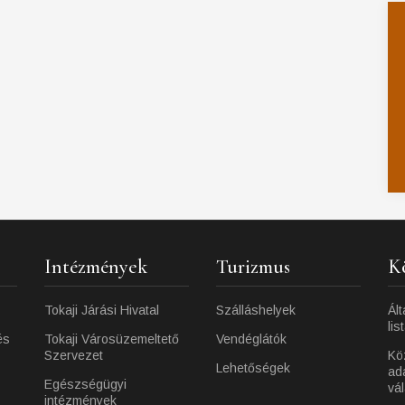
Intézmények
Turizmus
K
Tokaji Járási Hivatal
Szálláshelyek
Ált
lis
és
Tokaji Városüzemeltető
Vendéglátók
Szervezet
Kö
Lehetőségek
ad
Egészségügyi
vá
intézmények