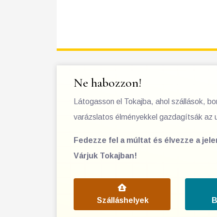
Ne habozzon!
Látogasson el Tokajba, ahol szállások, b
varázslatos élményekkel gazdagítsák az 
Fedezze fel a múltat és élvezze a jel
Várjuk Tokajban!
Szálláshelyek
B