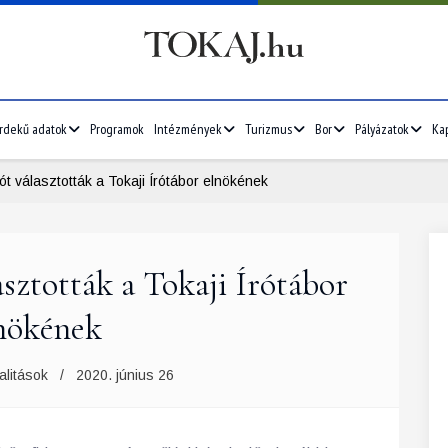
rdekű adatok
Programok
Intézmények
Turizmus
Bor
Pályázatok
Ka
ót választották a Tokaji Írótábor elnökének
asztották a Tokaji Írótábor
nökének
alitások
2020. június 26