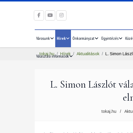
Városunk
Hírek
Önkormányzat
Ügyintézés
Közé
tokaj.hu
Hírek
Aktualitások
L. Simon Lászl
Választási információk
L. Simon Lászlót vál
el
tokaj.hu
Aktu