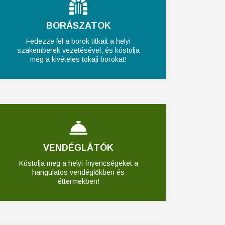
BORÁSZATOK
Fedezze fel a borok titkait a helyi
szakemberek vezetésével, és kóstolja
meg a kivételes tokaji borokat!
VENDÉGLÁTÓK
Kóstolja meg a helyi ínyencségeket a
hangulatos vendéglőkben és
éttermekben!