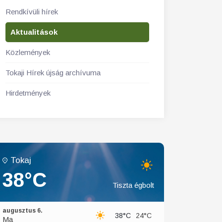
Rendkívüli hírek
Aktualitások
Közlemények
Tokaji Hírek újság archívuma
Hirdetmények
Tokaj
38°C
Tiszta égbolt
augusztus 6.
38°C
24°C
Ma