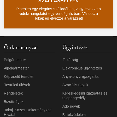
SZÁLLÁSHELYEK
Pihenjen egy elegáns szállodában, vagy élvezze a
vidéki hangulatot egy vendégházban. Válassza
Tokajt és élvezze a varázsát!
Önkormányzat
Ügyintézés
Polgármester
Titkárság
Alpolgármester
Elektronikus ügyintézés
Képviselő testület
Anyakönyvi igazgatás
Testületi ülések
Szociális ügyek
Rendeletek
Kereskedelmi igazgatás és
telepengedély
Bizottságok
Adó ügyek
Tokaji Közös Önkormányzati
Hivatal
Birtokvédelem