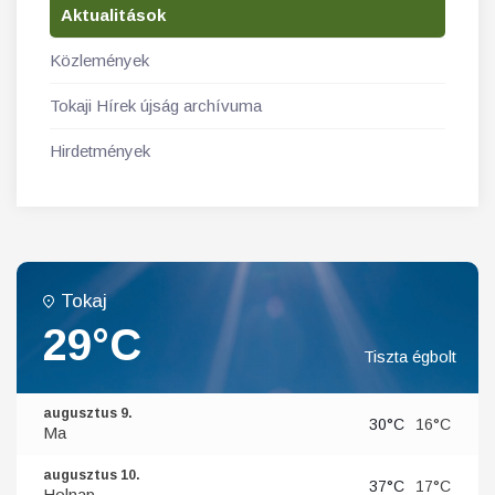
Aktualitások
Közlemények
Tokaji Hírek újság archívuma
Hirdetmények
Tokaj
29°C
Tiszta égbolt
augusztus 9.
30°C
16°C
Ma
augusztus 10.
37°C
17°C
Holnap