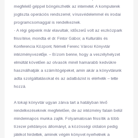
megfelelő géppel böngészhetik az internetet. A komputerek
jogtiszta operációs rendszerrel, vírusvédelemmel és irodai
programcsomaggal is rendelkeznek.
- A régi gépeink már elavultak, időszerű volt az eszközpark
frissítése, mondta el dr. Fintor Gábor, a Kulturális és
Konferencia Központ, Németi Ferenc Városi Könyvtár
intézményvezetője. – Bízom benne, hogy a veszélyhelyzet
elmúltát követően az olvasók minél hamarabb kedvükre
használhatják a számítógépeket, amin akár a könyvtárunk
adta szolgáltatásokat és az adatbázist is elérhetik – tette
hozzá.
A tokaji könyvtár ugyan zárva tart a hatályban lévő
rendelkezéseknek megfelelően, de az intézmény falain belül
mindennapos munka zajlik. Folyamatosan frissítik a több
tízezer példányos állományt, a közösségi oldalon pedig
játékot hirdettek, aminek végén könyvet nyerhetnek a