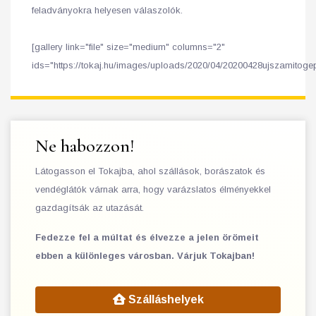
feladványokra helyesen válaszolók.
[gallery link="file" size="medium" columns="2"
ids="https://tokaj.hu/images/uploads/2020/04/20200428ujszamitogep
Ne habozzon!
Látogasson el Tokajba, ahol szállások, borászatok és
vendéglátók várnak arra, hogy varázslatos élményekkel
gazdagítsák az utazását.
Fedezze fel a múltat és élvezze a jelen örömeit
ebben a különleges városban. Várjuk Tokajban!
Szálláshelyek