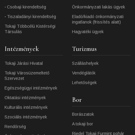
Csobaji kirendeltség
Önkormányzati lakás ügyek
Tiszaladányi kirendeltség
Eladó/kiadó önkormányzati
ingatlanok (frissítés alatt)
Tokaji Többcélú Kistérségi
Társulás
Hagyatéki ügyek
Intézmények
Turizmus
Tokaji Járási Hivatal
Szálláshelyek
Tokaji Városüzemeltető
Vendéglátók
Szervezet
Lehetőségek
Egészségügyi intézmények
Oktatási intézmények
Bor
Kulturális intézmények
Borászatok
Szociális intézmények
A tokaji bor
Rendőrség
Riedel Tokaji Furmint pohár