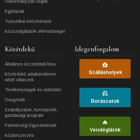
Önkormányzati cégek
Egyházak
Turisztikai intézmények
Közszolgáltatók elérhetőségei
Közérdekű
Idegenforgalom
Általános közzétételi lista
Szálláshelyek
Közérdekű adatkérelemre
adott válaszok
Tevékenységek és működés
Üvegzseb
Borászatok
Szabályzatok, koncepciók,
gazdasági program
Partnerségi Egyeztetések
Vendéglátók
Közbeszerzés