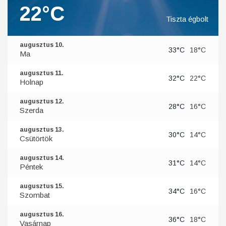
22°C
Tiszta égbolt
augusztus 10.
33°C
18°C
Ma
augusztus 11.
32°C
22°C
Holnap
augusztus 12.
28°C
16°C
Szerda
augusztus 13.
30°C
14°C
Csütörtök
augusztus 14.
31°C
14°C
Péntek
augusztus 15.
34°C
16°C
Szombat
augusztus 16.
36°C
18°C
Vasárnap