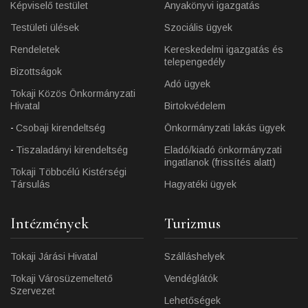
Képviselő testület
Anyakönyvi igazgatás
Testületi ülések
Szociális ügyek
Rendeletek
Kereskedelmi igazgatás és
telepengedély
Bizottságok
Adó ügyek
Tokaji Közös Önkormányzati
Hivatal
Birtokvédelem
Csobaji kirendeltség
Önkormányzati lakás ügyek
Tiszaladányi kirendeltség
Eladó/kiadó önkormányzati
ingatlanok (frissítés alatt)
Tokaji Többcélú Kistérségi
Társulás
Hagyatéki ügyek
Intézmények
Turizmus
Tokaji Járási Hivatal
Szálláshelyek
Tokaji Városüzemeltető
Vendéglátók
Szervezet
Lehetőségek