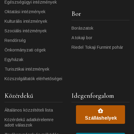
Egészségügyi intézmények
Oktatási intézmények
Bor
Kulturális intézmények
Borászatok
Szociális intézmények
A tokaji bor
Rendőrség
Riedel Tokaji Furmint pohár
Önkormányzati cégek
Egyházak
Turisztikai intézmények
Közszolgáltatók elérhetőségei
Közérdekű
Idegenforgalom
Általános közzétételi lista
Szálláshelyek
Közérdekű adatkérelemre
adott válaszok