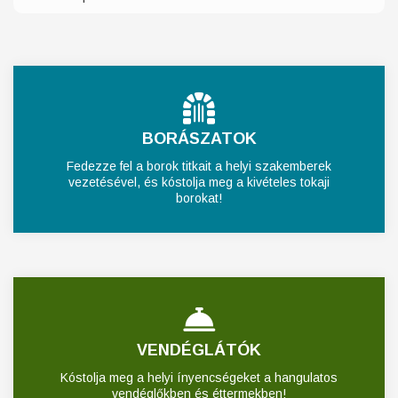
BORÁSZATOK
Fedezze fel a borok titkait a helyi szakemberek
vezetésével, és kóstolja meg a kivételes tokaji
borokat!
VENDÉGLÁTÓK
Kóstolja meg a helyi ínyencségeket a hangulatos
vendéglőkben és éttermekben!