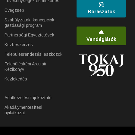
Tevékenységek és működés
Üvegzseb
Borászatok
Szabályzatok, koncepciók,
gazdasági program
Partnerségi Egyeztetések
Vendéglátók
Közbeszerzés
Településrendezési eszközök
Településképi Arculati
Kézikönyv
Közlekedés
Adatkezelési tájékoztató
Akadálymentesítési
nyilatkozat