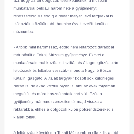
azt, hogy az ott dolgozók tétlenkednének, a múzeum
munkatársai például három hete a gyűjteményt
rendszerezik. Az eddig a raktár mélyén lévő tárgyakat is
előhozták, közülük több harminc évvel ezelőtt került a
múzeumba.
- A több mint háromszáz, eddig nem leltározott darabbal
már bővült a Tokaji Múzeum gyűjteménye. Ezeket a
munkatársaimmal közösen tisztítás és állagmegőrzés után
lefotózzuk és leltárba vesszük– mondta Nagyné Bősze
Katalin igazgató. A „talált tárgyak” között sok különleges
darab is, de akad köztük olyan is, ami az évek folyamán
megsérült és mára használhatatlanná vált. Ezért a
gyűjtemény már rendszerezetten tér majd vissza a
raktárakba, ehhez a dolgozók külön polcrendszereket is
kialakítottak.
A leltározást követően a Tokaji Múzeumban elkezdik a több