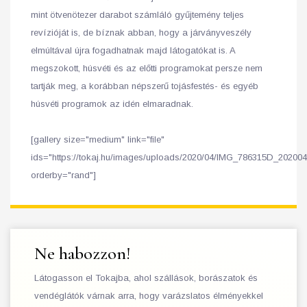
mint ötvenötezer darabot számláló gyűjtemény teljes
revízióját is, de bíznak abban, hogy a járványveszély
elmúltával újra fogadhatnak majd látogatókat is. A
megszokott, húsvéti és az előtti programokat persze nem
tartják meg, a korábban népszerű tojásfestés- és egyéb
húsvéti programok az idén elmaradnak.
[gallery size="medium" link="file"
ids="https://tokaj.hu/images/uploads/2020/04/IMG_786315D_202004
orderby="rand"]
Ne habozzon!
Látogasson el Tokajba, ahol szállások, borászatok és
vendéglátók várnak arra, hogy varázslatos élményekkel