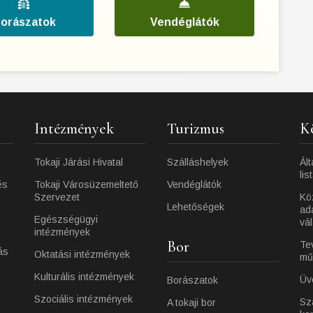
orászatok
Vendéglátók
Intézmények
Turizmus
K
Tokaji Járási Hivatal
Szálláshelyek
Ált
lis
és
Tokaji Városüzemeltető
Vendéglátók
Szervezet
Kö
Lehetőségek
ad
Egészségügyi
vá
intézmények
Bor
Te
ás
Oktatási intézmények
mű
Kulturális intézmények
Üv
Borászatok
Szociális intézmények
Sz
A tokaji bor