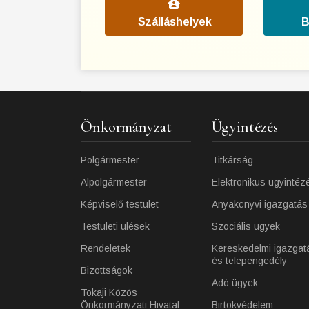
Szálláshelyek
B
Önkormányzat
Ügyintézés
Polgármester
Titkárság
Alpolgármester
Elektronikus ügyintéz
Képviselő testület
Anyakönyvi igazgatás
Testületi ülések
Szociális ügyek
Rendeletek
Kereskedelmi igazgat
és telepengedély
Bizottságok
Adó ügyek
Tokaji Közös
Önkormányzati Hivatal
Birtokvédelem