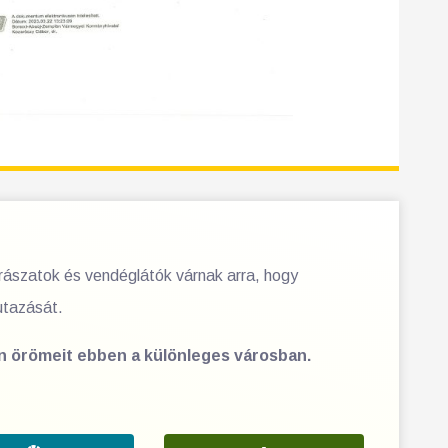
orászatok és vendéglátók várnak arra, hogy
utazását.
en örömeit ebben a különleges városban.