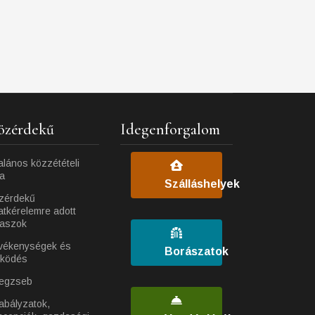
özérdekű
Idegenforgalom
alános közzétételi
ta
Szálláshelyek
zérdekű
atkérelemre adott
laszok
vékenységek és
Borászatok
ködés
egzseb
abályzatok,