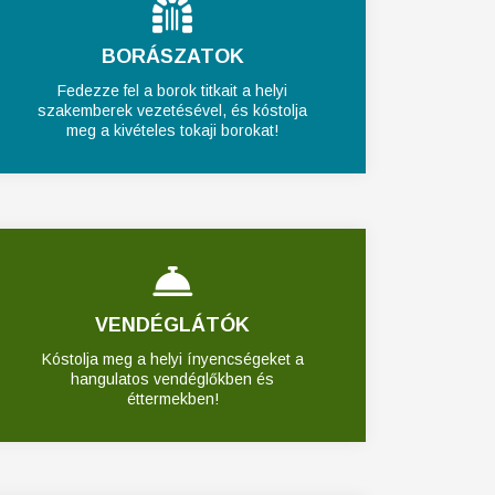
BORÁSZATOK
Fedezze fel a borok titkait a helyi
szakemberek vezetésével, és kóstolja
meg a kivételes tokaji borokat!
VENDÉGLÁTÓK
Kóstolja meg a helyi ínyencségeket a
hangulatos vendéglőkben és
éttermekben!