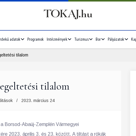
rdekű adatok
Programok
Intézmények
Turizmus
Bor
Pályázatok
Ka
eltetési tilalom
legeltetési tilalom
litások
2023. március 24
t el a Borsod-Abaúj-Zemplén Vármegyei
re 2023. április 3. és 23. között. A tiltást a rókák