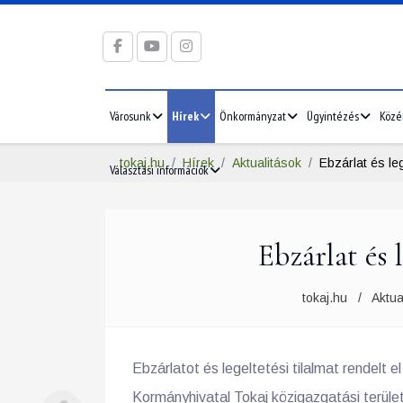
Városunk
Hírek
Önkormányzat
Ügyintézés
Közé
tokaj.hu
Hírek
Aktualitások
Ebzárlat és leg
Választási információk
Ebzárlat és 
tokaj.hu
Aktua
Ebzárlatot és legeltetési tilalmat rendel
Kormányhivatal Tokaj közigazgatási területé