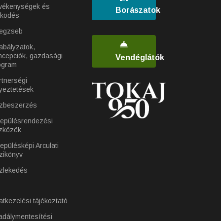
vékenységek és
Borászatok
ködés
egzseb
abályzatok,
ncepciók, gazdasági
Vendéglátók
ogram
rtnerségi
yeztetések
zbeszerzés
lepülésrendezési
zközök
epülésképi Arculati
zikönyv
zlekedés
atkezelési tájékoztató
adálymentesítési