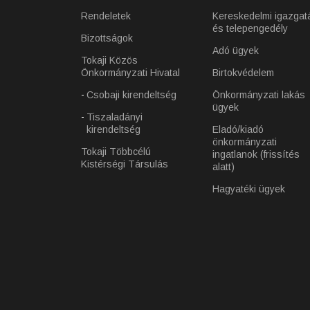
Rendeletek
Kereskedelmi igazgat
és telepengedély
Bizottságok
Adó ügyek
Tokaji Közös
Önkormányzati Hivatal
Birtokvédelem
Csobaji kirendeltség
Önkormányzati lakás
ügyek
Tiszaladányi
kirendeltség
Eladó/kiadó
önkormányzati
Tokaji Többcélú
ingatlanok (frissítés
Kistérségi Társulás
alatt)
Hagyatéki ügyek