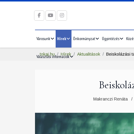
Városunk
Hírek
Önkormányzat
Ügyintézés
Közé
tokaj.hu
Hírek
Aktualitások
Beiskolázási 
Választási információk
Beiskolá
Makranczi Renáta