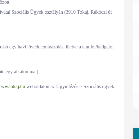
özött
atal Szociális Ügyek osztályán (3910 Tokaj, Rákóczi út
olsó egy havi jövedelemigazolás, illetve a tanulói/hallgatói
nte egy alkalommal)
/www.tokaj.hu
weboldalon az Ügyintézés > Szociális ügyek