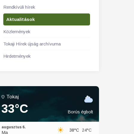
Rendkívüli hírek
Aktualitások
Közlemények
Tokaji Hírek újság archívuma
Hirdetmények
Tokaj
33°C
Borús égbolt
augusztus 6.
38°C
24°C
Ma