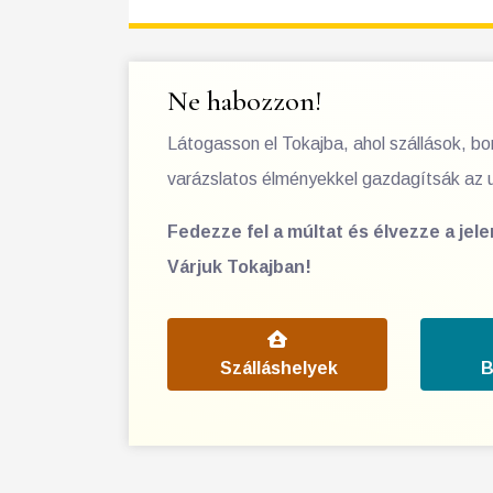
Ne habozzon!
Látogasson el Tokajba, ahol szállások, b
varázslatos élményekkel gazdagítsák az 
Fedezze fel a múltat és élvezze a jel
Várjuk Tokajban!
Szálláshelyek
B