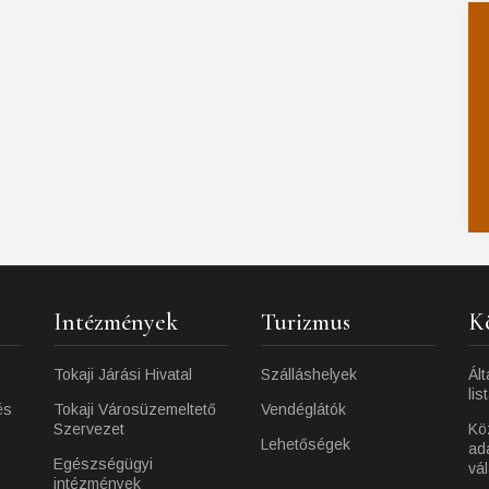
Intézmények
Turizmus
K
Tokaji Járási Hivatal
Szálláshelyek
Ált
lis
és
Tokaji Városüzemeltető
Vendéglátók
Szervezet
Kö
Lehetőségek
ad
Egészségügyi
vá
intézmények