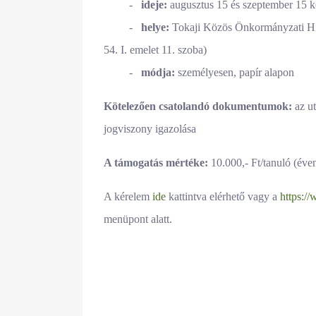
-
ideje:
augusztus 15 és szeptember 15 k
-
helye:
Tokaji Közös Önkormányzati Hiv
54. I. emelet 11. szoba)
-
módja:
személyesen, papír alapon
Kötelezően csatolandó dokumentumok:
az ut
jogviszony igazolása
A támogatás mértéke:
10.000,- Ft/tanuló (
éve
A kérelem
ide
kattintva elérhető vagy a
https:/
menüpont alatt.