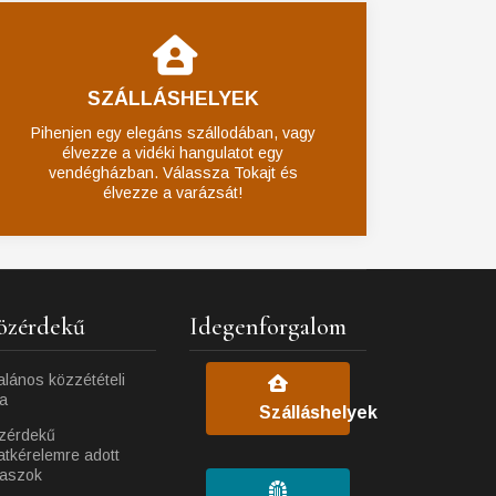
SZÁLLÁSHELYEK
Pihenjen egy elegáns szállodában, vagy
élvezze a vidéki hangulatot egy
vendégházban. Válassza Tokajt és
élvezze a varázsát!
özérdekű
Idegenforgalom
alános közzétételi
ta
Szálláshelyek
zérdekű
atkérelemre adott
laszok