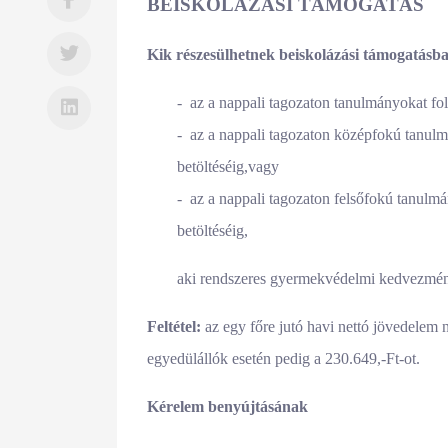
BEISKOLÁZÁSI TÁMOGATÁS
Kik részesülhetnek beiskolázási támogatásb
- az a nappali tagozaton tanulmányokat fol
- az a nappali tagozaton középfokú tanulm
betöltéséig,vagy
- az a nappali tagozaton felsőfokú tanulmá
betöltéséig,
aki rendszeres gyermekvédelmi kedvezmé
Feltétel:
az egy főre jutó havi nettó jövedelem 
egyedülállók esetén pedig a 230.649,-Ft-ot.
Kérelem benyújtásának