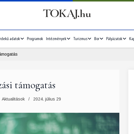
rdekű adatok
Programok
Intézmények
Turizmus
Bor
Pályázatok
Ka
támogatás
zási támogatás
Aktualitások
2024. július 29