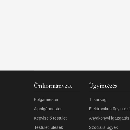
Önkormányzat
Ügyintézés
Polgármester
Titkárság
Alpolgármester
Elektronikus ügyintéz
Képviselő testület
Anyakönyvi igazgatás
Testületi ülések
Szociális ügyek