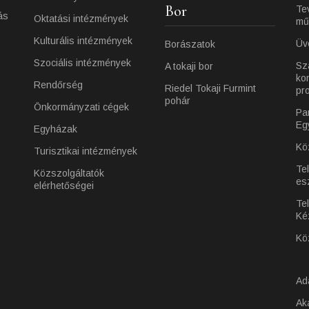
Bor
Te
ás
Oktatási intézmények
mű
Kulturális intézmények
Üv
Borászatok
Szociális intézmények
Sz
A tokaji bor
ko
Rendőrség
Riedel Tokaji Furmint
pr
pohár
Önkormányzati cégek
Pa
Eg
Egyházak
Kö
Turisztikai intézmények
Te
Közszolgáltatók
es
elérhetőségei
Tel
Ké
Kö
Ad
Ak