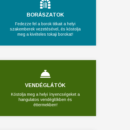
BORÁSZATOK
Fedezze fel a borok titkait a helyi
szakemberek vezetésével, és kóstolja
meg a kivételes tokaji borokat!
VENDÉGLÁTÓK
Kóstolja meg a helyi ínyencségeket a
hangulatos vendéglőkben és
éttermekben!