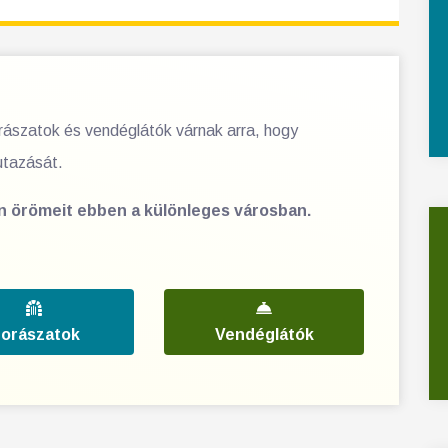
orászatok és vendéglátók várnak arra, hogy
utazását.
en örömeit ebben a különleges városban.
orászatok
Vendéglátók